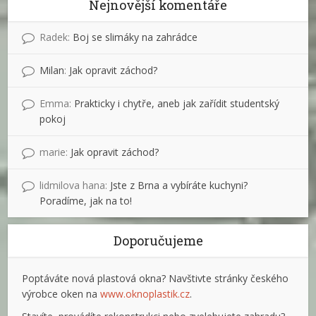
Nejnovější komentáře
Radek
:
Boj se slimáky na zahrádce
Milan
:
Jak opravit záchod?
Emma
:
Prakticky i chytře, aneb jak zařídit studentský
pokoj
marie
:
Jak opravit záchod?
lidmilova hana
:
Jste z Brna a vybíráte kuchyni?
Poradíme, jak na to!
Doporučujeme
Poptáváte nová plastová okna? Navštivte stránky českého
výrobce oken na
www.oknoplastik.cz
.