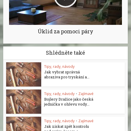
Úklid za pomoci páry
Shlédněte také
Tipy, rady, návody
Jak vybrat správná
abraziva pro tryskání a...
Tipy, rady, návody
•
Zajímavé
Bojlery Dražice jako česká
jednička v ohřevu vody...
Tipy, rady, návody
•
Zajímavé
Jak získat zpět kontrolu