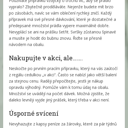
Používáte přípravku vždycky o trochu víc, aby se prádlo
vypralo? Zbytečně proděláváte. Nejenže budete mít brzo
po zásobách, navíc se vám oblečení rychleji zničí. Každý
přípravek má své přesné dávkování, které je dostatečné a
předepsané množství prádla vypere maximálně dobře.
Nevyplácí se ani na prášku šetřit. Svršky zůstanou špinavé
a musíte je hodit do bubnu znovu. Řiďte se přesně
návodem na obalu.
Nakupujte v akci, ale…….
Neskočte po prvním pracím přípravku, který na vás zaútočí
z regálu cedulkou „v akci“. Často se nabízí jako větší balení
za stejnou cenu. Raději přepočítejte, jestli je nákup
opravdu výhodný. Pomůže vám k tomu údaj na obalu.
Množství se uvádějí na počet dávek. Možná zjistíte, že
daleko levněji vyjde jiný prášek, který třeba v akci není.
Úsporné svícení
Nevyhazujte z kapsy peníze za žárovky, které za pár týdnů