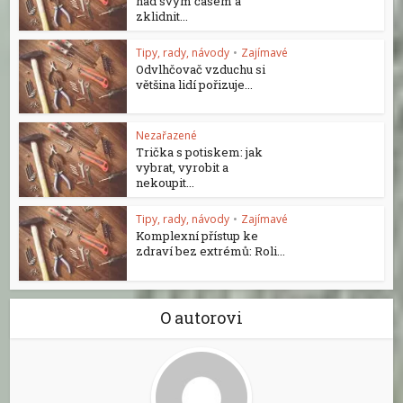
nad svým časem a
zklidnit...
Tipy, rady, návody
•
Zajímavé
Odvlhčovač vzduchu si
většina lidí pořizuje...
Nezařazené
Trička s potiskem: jak
vybrat, vyrobit a
nekoupit...
Tipy, rady, návody
•
Zajímavé
Komplexní přístup ke
zdraví bez extrémů: Roli...
O autorovi