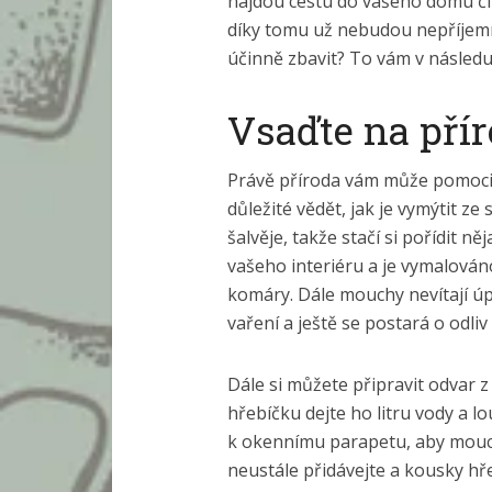
najdou cestu do vašeho domu či 
díky tomu už nebudou nepříjemně
účinně zbavit? To vám v následuj
Vsaďte na pří
Právě příroda vám může pomoci. 
důležité vědět, jak je vymýtit z
šalvěje, takže stačí si pořídit ně
vašeho interiéru a je vymalován
komáry. Dále mouchy nevítají úp
vaření a ještě se postará o odli
Dále si můžete připravit odvar z
hřebíčku dejte ho litru vody a l
k okennímu parapetu, aby mouch
neustále přidávejte a kousky hř