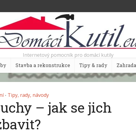
Internetový pomocník pro domácí kutily
bby
Stavba a rekonstrukce
Tipy & rady
Zahrad
ní
Tipy, rady, návody
•
chy – jak se jich
zbavit?