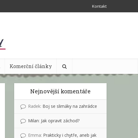
Kontakt
a
Komerční články
Nejnovější komentáře
Radek
:
Boj se slimáky na zahrádce
Milan
:
Jak opravit záchod?
Emma
:
Prakticky i chytře, aneb jak