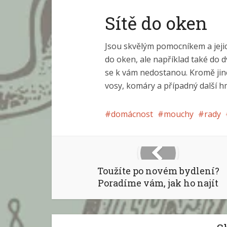
Sítě do oken
Jsou skvělým pomocníkem a jejic
do oken, ale například také do d
se k vám nedostanou. Kromě jin
vosy, komáry a případný další h
domácnost
mouchy
rady
Toužíte po novém bydlení?
Poradíme vám, jak ho najít