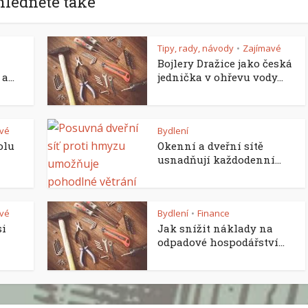
hlédněte také
Tipy, rady, návody
Zajímavé
•
Bojlery Dražice jako česká
...
jednička v ohřevu vody...
vé
Bydlení
olu
Okenní a dveřní sítě
usnadňují každodenní...
vé
Bydlení
Finance
•
si
Jak snížit náklady na
odpadové hospodářství...