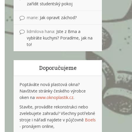
zařídit studentský pokoj
marie
:
Jak opravit záchod?
lidmilova hana
:
Jste z Brna a
vybíráte kuchyni? Poradíme, jak na
to!
Doporučujeme
Poptáváte nová plastová okna?
Navštivte stránky českého výrobce
oken na
www.oknoplastik.cz
.
Stavíte, provádíte rekonstrukci nebo
zvelebujete zahradu? Všechny potřebné
stroje i nářadí najdete v půjčovně
Boels
- pronájem online,