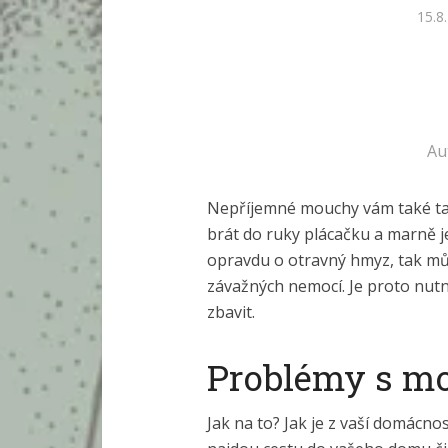
15.8
Au
Nepříjemné mouchy vám také tak 
brát do ruky plácačku a marně j
opravdu o otravný hmyz, tak mů
závažných nemocí. Je proto nutno
zbavit.
Problémy s m
Jak na to? Jak je z vaší domácno