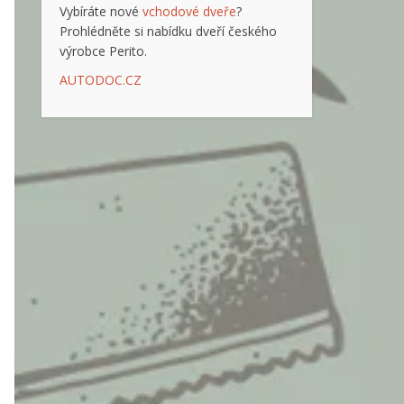
Vybíráte nové
vchodové dveře
?
Prohlédněte si nabídku dveří českého
výrobce Perito.
AUTODOC.CZ