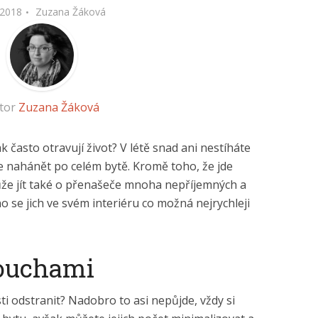
.2018
Zuzana Žáková
tor
Zuzana Žáková
často otravují život? V létě snad ani nestíháte
e nahánět po celém bytě. Kromě toho, že jde
že jít také o přenašeče mnoha nepříjemných a
 se jich ve svém interiéru co možná nejrychleji
ouchami
sti odstranit? Nadobro to asi nepůjde, vždy si