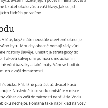
bytu, avšak můžete jejich počet minimalizovat a
 bzučet okolo vás a vaší hlavy. Jak se jich
ících řádcích poradíme.
rodu
V létě, když máte neustále otevřené okno, je
e svého bytu. Mouchy obecně nemají rády vůni
jaké rostliny šalvěje, umístit je strategicky do
o. Taková šalvěj umí pomoci s mouchami i
lně vůni bazalky a také máty. Vám se hodí do
v much z vaší domácnosti.
 hřebíčku. Přibližně patnáct až dvacet kusů
ouhujte. Následně tuto vodu umístěte v misce
y vůbec do vaší domácnosti nepřilétly. Vodu
ebíčku nechejte. Pomáhá také například na vosy.