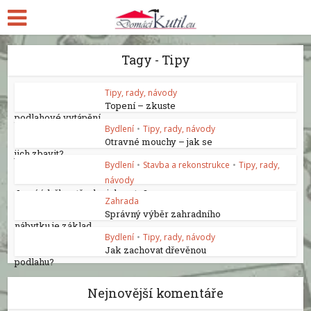
Tagy - Tipy
Tipy, rady, návody
Topení – zkuste
podlahové vytápění
Bydlení
•
Tipy, rady, návody
Otravné mouchy – jak se
jich zbavit?
Bydlení
•
Stavba a rekonstrukce
•
Tipy, rady,
návody
Jarní údržba střechy, jak na to?
Zahrada
Správný výběr zahradního
nábytku je základ
Bydlení
•
Tipy, rady, návody
Jak zachovat dřevěnou
podlahu?
Nejnovější komentáře