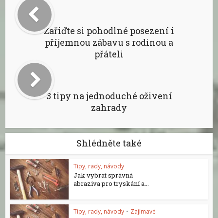
Zařiďte si pohodlné posezení i
příjemnou zábavu s rodinou a
přáteli
3 tipy na jednoduché oživení
zahrady
Shlédněte také
Tipy, rady, návody
Jak vybrat správná
abraziva pro tryskání a...
Tipy, rady, návody
•
Zajímavé