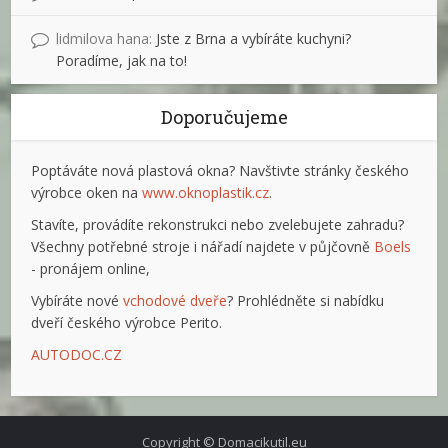
lidmilova hana
:
Jste z Brna a vybíráte kuchyni?
Poradíme, jak na to!
Doporučujeme
Poptáváte nová plastová okna? Navštivte stránky českého
výrobce oken na
www.oknoplastik.cz
.
Stavíte, provádíte rekonstrukci nebo zvelebujete zahradu?
Všechny potřebné stroje i nářadí najdete v půjčovně
Boels
- pronájem online,
Vybíráte nové
vchodové dveře
? Prohlédněte si nabídku
dveří českého výrobce Perito.
AUTODOC.CZ
Copyright © Domacikutil.eu