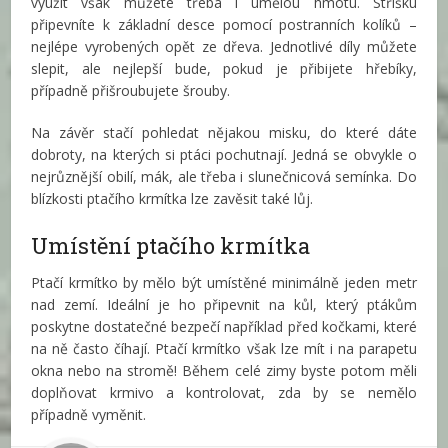
využít však můžete třeba i umělou hmotu. Stříšku
připevníte k základní desce pomocí postranních kolíků –
nejlépe vyrobených opět ze dřeva. Jednotlivé díly můžete
slepit, ale nejlepší bude, pokud je přibijete hřebíky,
případně přišroubujete šrouby.
Na závěr stačí pohledat nějakou misku, do které dáte
dobroty, na kterých si ptáci pochutnají. Jedná se obvykle o
nejrůznější obilí, mák, ale třeba i slunečnicová semínka. Do
blízkosti ptačího krmítka lze zavěsit také lůj.
Umístění ptačího krmítka
Ptačí krmítko by mělo být umístěné minimálně jeden metr
nad zemí. Ideální je ho připevnit na kůl, který ptákům
poskytne dostatečné bezpečí například před kočkami, které
na ně často číhají. Ptačí krmítko však lze mít i na parapetu
okna nebo na stromě! Během celé zimy byste potom měli
doplňovat krmivo a kontrolovat, zda by se nemělo
případně vyměnit.