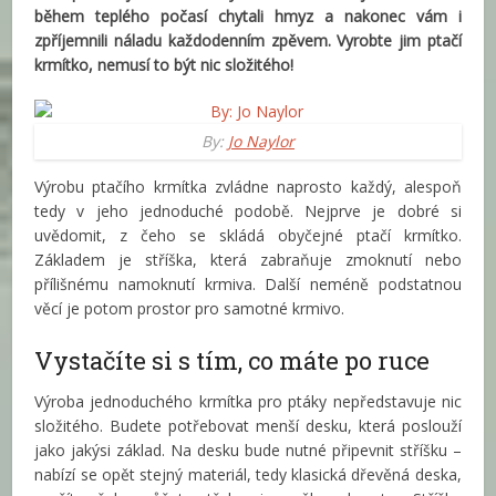
během teplého počasí chytali hmyz a nakonec vám i
zpříjemnili náladu každodenním zpěvem. Vyrobte jim ptačí
krmítko, nemusí to být nic složitého!
By:
Jo Naylor
Výrobu ptačího krmítka zvládne naprosto každý, alespoň
tedy v jeho jednoduché podobě. Nejprve je dobré si
uvědomit, z čeho se skládá obyčejné ptačí krmítko.
Základem je stříška, která zabraňuje zmoknutí nebo
přílišnému namoknutí krmiva. Další neméně podstatnou
věcí je potom prostor pro samotné krmivo.
Vystačíte si s tím, co máte po ruce
Výroba jednoduchého krmítka pro ptáky nepředstavuje nic
složitého. Budete potřebovat menší desku, která poslouží
jako jakýsi základ. Na desku bude nutné připevnit stříšku –
nabízí se opět stejný materiál, tedy klasická dřevěná deska,