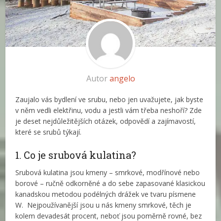
Autor
angelo
Zaujalo vás bydlení ve srubu, nebo jen uvažujete, jak byste
v něm vedli elektřinu, vodu a jestli vám třeba neshoří? Zde
je deset nejdůležitějších otázek, odpovědí a zajímavostí,
které se srubů týkají.
1. Co je srubová kulatina?
Srubová kulatina jsou kmeny – smrkové, modřínové nebo
borové – ručně odkorněné a do sebe zapasované klasickou
kanadskou metodou podélných drážek ve tvaru písmene
W. Nejpoužívanější jsou u nás kmeny smrkové, těch je
kolem devadesát procent, neboť jsou poměrně rovné, bez