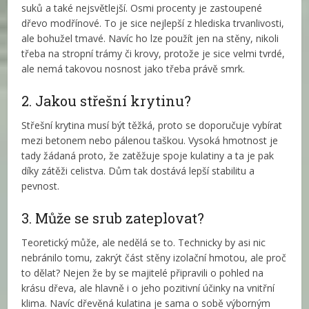
suků a také nejsvětlejší. Osmi procenty je zastoupené
dřevo modřínové. To je sice nejlepší z hlediska trvanlivosti,
ale bohužel tmavé. Navíc ho lze použít jen na stěny, nikoli
třeba na stropní trámy či krovy, protože je sice velmi tvrdé,
ale nemá takovou nosnost jako třeba právě smrk.
2. Jakou střešní krytinu?
Střešní krytina musí být těžká, proto se doporučuje vybírat
mezi betonem nebo pálenou taškou. Vysoká hmotnost je
tady žádaná proto, že zatěžuje spoje kulatiny a ta je pak
díky zátěži celistva. Dům tak dostává lepší stabilitu a
pevnost.
3. Může se srub zateplovat?
Teoretický může, ale nedělá se to. Technicky by asi nic
nebránilo tomu, zakrýt část stěny izolační hmotou, ale proč
to dělat? Nejen že by se majitelé připravili o pohled na
krásu dřeva, ale hlavně i o jeho pozitivní účinky na vnitřní
klima. Navíc dřevěná kulatina je sama o sobě výborným