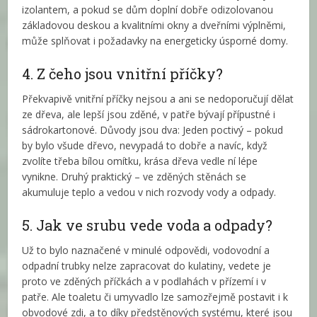
izolantem, a pokud se dům doplní dobře odizolovanou
základovou deskou a kvalitními okny a dveřními výplněmi,
může splňovat i požadavky na energeticky úsporné domy.
4. Z čeho jsou vnitřní příčky?
Překvapivě vnitřní příčky nejsou a ani se nedoporučují dělat
ze dřeva, ale lepší jsou zděné, v patře bývají přípustné i
sádrokartonové. Důvody jsou dva: Jeden poctivý – pokud
by bylo všude dřevo, nevypadá to dobře a navíc, když
zvolíte třeba bílou omítku, krása dřeva vedle ní lépe
vynikne. Druhý praktický – ve zděných stěnách se
akumuluje teplo a vedou v nich rozvody vody a odpady.
5. Jak ve srubu vede voda a odpady?
Už to bylo naznačené v minulé odpovědi, vodovodní a
odpadní trubky nelze zapracovat do kulatiny, vedete je
proto ve zděných příčkách a v podlahách v přízemí i v
patře. Ale toaletu či umyvadlo lze samozřejmě postavit i k
obvodové zdi, a to díky předstěnových systému, které jsou