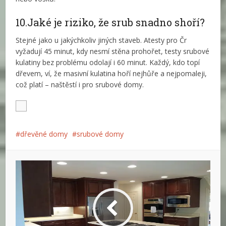
10.Jaké je riziko, že srub snadno shoří?
Stejné jako u jakýchkoliv jiných staveb. Atesty pro Čr
vyžadují 45 minut, kdy nesmí stěna prohořet, testy srubové
kulatiny bez problému odolají i 60 minut. Každý, kdo topí
dřevem, ví, že masivní kulatina hoří nejhůře a nejpomaleji,
což platí – naštěstí i pro srubové domy.
dřevěné domy
srubové domy