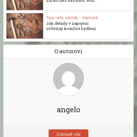
zdraví bez extrémů: Roli...
Tipy, rady, návody
•
Zajímavé
Jak detaily v zapojení
ovlivňují komfort bydlení
O autorovi
angelo
Zobrazit vše