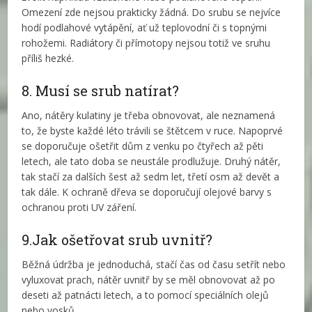
Omezení zde nejsou prakticky žádná. Do srubu se nejvíce
hodí podlahové vytápění, ať už teplovodní či s topnými
rohožemi. Radiátory či přímotopy nejsou totiž ve sruhu
příliš hezké.
8. Musí se srub natírat?
Ano, nátěry kulatiny je třeba obnovovat, ale neznamená
to, že byste každé léto trávili se štětcem v ruce. Napoprvé
se doporučuje ošetřit dům z venku po čtyřech až pěti
letech, ale tato doba se neustále prodlužuje. Druhý nátěr,
tak stačí za dalších šest až sedm let, třetí osm až devět a
tak dále. K ochraně dřeva se doporučují olejové barvy s
ochranou proti UV záření.
9.Jak ošetřovat srub uvnitř?
Běžná údržba je jednoduchá, stačí čas od času setřít nebo
vyluxovat prach, nátěr uvnitř by se měl obnovovat až po
deseti až patnácti letech, a to pomocí speciálních olejů
nebo vosků.