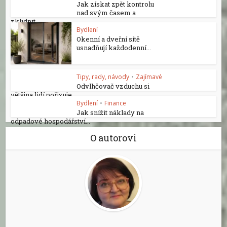
Jak získat zpět kontrolu
nad svým časem a
zklidnit...
Bydlení
Okenní a dveřní sítě
usnadňují každodenní...
Tipy, rady, návody
•
Zajímavé
Odvlhčovač vzduchu si
většina lidí pořizuje...
Bydlení
•
Finance
Jak snížit náklady na
odpadové hospodářství...
O autorovi