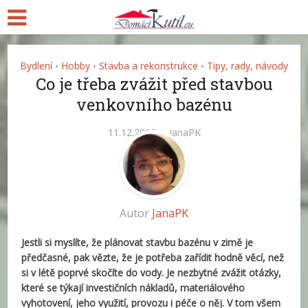
Bydlení
Hobby
Stavba a rekonstrukce
Tipy, rady, návody
•
•
•
Co je třeba zvážit před stavbou
venkovního bazénu
11.12.2016
JanaPK
Autor
JanaPK
Jestli si myslíte, že plánovat stavbu bazénu v zimě je
předčasné, pak vězte, že je potřeba zařídit hodně věcí, než
si v létě poprvé skočíte do vody. Je nezbytné zvážit otázky,
které se týkají investičních nákladů, materiálového
vyhotovení, jeho využití, provozu i péče o něj. V tom všem