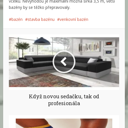
vcelku. Nevýhodou je maximální možná šířka 3,5 m, větší
bazény by se těžko přepravovaly.
bazén
stavba bazénu
venkovní bazén
Když novou sedačku, tak od
profesionála