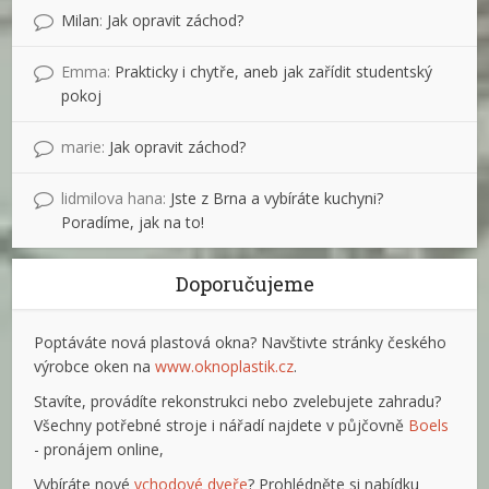
Milan
:
Jak opravit záchod?
Emma
:
Prakticky i chytře, aneb jak zařídit studentský
pokoj
marie
:
Jak opravit záchod?
lidmilova hana
:
Jste z Brna a vybíráte kuchyni?
Poradíme, jak na to!
Doporučujeme
Poptáváte nová plastová okna? Navštivte stránky českého
výrobce oken na
www.oknoplastik.cz
.
Stavíte, provádíte rekonstrukci nebo zvelebujete zahradu?
Všechny potřebné stroje i nářadí najdete v půjčovně
Boels
- pronájem online,
Vybíráte nové
vchodové dveře
? Prohlédněte si nabídku