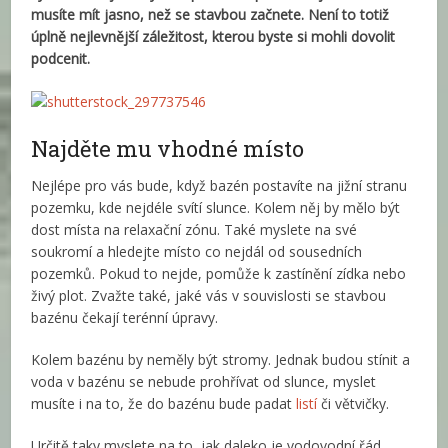
musíte mít jasno, než se stavbou začnete. Není to totiž
úplně nejlevnější záležitost, kterou byste si mohli dovolit
podcenit.
Najděte mu vhodné místo
Nejlépe pro vás bude, když bazén postavíte na jižní stranu
pozemku, kde nejdéle svítí slunce. Kolem něj by mělo být
dost místa na relaxační zónu. Také myslete na své
soukromí a hledejte místo co nejdál od sousedních
pozemků. Pokud to nejde, pomůže k zastínění zídka nebo
živý plot. Zvažte také, jaké vás v souvislosti se stavbou
bazénu čekají terénní úpravy.
Kolem bazénu by neměly být stromy. Jednak budou stínit a
voda v bazénu se nebude prohřívat od slunce, myslet
musíte i na to, že do bazénu bude padat
listí
či větvičky.
Určitě taky myslete na to, jak daleko je vodovodní řád,