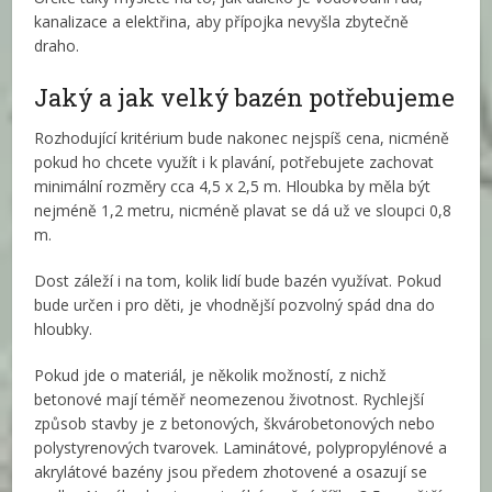
kanalizace a elektřina, aby přípojka nevyšla zbytečně
draho.
Jaký a jak velký bazén potřebujeme
Rozhodující kritérium bude nakonec nejspíš cena, nicméně
pokud ho chcete využít i k plavání, potřebujete zachovat
minimální rozměry cca 4,5 x 2,5 m. Hloubka by měla být
nejméně 1,2 metru, nicméně plavat se dá už ve sloupci 0,8
m.
Dost záleží i na tom, kolik lidí bude bazén využívat. Pokud
bude určen i pro děti, je vhodnější pozvolný spád dna do
hloubky.
Pokud jde o materiál, je několik možností, z nichž
betonové mají téměř neomezenou životnost. Rychlejší
způsob stavby je z betonových, škvárobetonových nebo
polystyrenových tvarovek. Laminátové, polypropylénové a
akrylátové bazény jsou předem zhotovené a osazují se