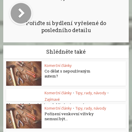
Pořiďte si bydlení vyřešené do
posledního detailu
Shlédněte také
Komerční články
Co dělat s nepoužívaným
autem?
Komerční články
•
Tipy, rady, návody
•
Zajímavé
Plynové kotle nabízí spolehlivé a úsporné...
Komerční články
•
Tipy, rady, návody
Pořízení venkovní vířivky
nemusí být...