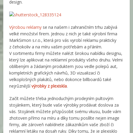
design.
Výrobou reklamy
se na našem i zahraničním trhu zabývá
velké množství firem. Jednou z nich je také výrobní firma
MarkSimon s.r.o., která pro vás vyrobí reklamu prakticky
z čehokoliv a na míru vašim potřebám a přáním.
V sortimentu firmy můžete nalézt širokou nabídku designu,
který lze aplikovat na reklamní produkty všeho druhu. Velmi
oblíbeným a žádaným produktem jsou vedle polepů aut,
kompletních grafických návrhů, 3D vizualizací či
velkoplošných plakátů, nebo dokonce billboardů také
nejrůznější
výrobky z plexiskla
.
Začít můžete třeba jednoduchým prodejním pultovým
stojánkem, který bude vaše výrobky prodávat doslova za
vás. Stojánek můžete přizpůsobit svému vkusu, bude vám
zhotoven přímo na míru a díky tomu posílíte nejen image
firmy, ale zároveň nabídnete zákazníkům vaše zboží či
reklamní letáky na dosah ruky. Díky tomu, že je plexisklo