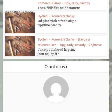
Komerční články
•
Tipy, rady, návody
I bez řidičáku se dostanete
na chatu či k vodě
Bydlení
•
Komerční články
Od plochých střech až po
třpytivé plechy
Bydlení
•
Komerční články
•
Stavba a
rekonstrukce
•
Tipy, rady, návody
•
Zajímavé
Jaké podlahové krytiny
jsou nejlepší?
O autorovi