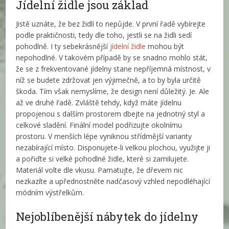
Jídelní židle jsou základ
Jistě uznáte, že bez židlí to nepůjde. V první řadě vybírejte
podle praktičnosti, tedy dle toho, jestli se na židli sedí
pohodlně. I ty sebekrásnější
jídelní židle
mohou být
nepohodlné. V takovém případě by se snadno mohlo stát,
že se z frekventované jídelny stane nepříjemná místnost, v
níž se budete zdržovat jen výjimečně, a to by byla určitě
škoda. Tím však nemyslíme, že design není důležitý. Je. Ale
až ve druhé řadě. Zvláště tehdy, když máte jídelnu
propojenou s dalším prostorem dbejte na jednotný styl a
celkové sladění. Finální model podřizujte okolnímu
prostoru. V menších lépe vyniknou střídmější varianty
nezabírající místo. Disponujete-li velkou plochou, využijte ji
a pořiďte si velké pohodlné židle, které si zamilujete.
Materiál volte dle vkusu. Pamatujte, že dřevem nic
nezkazíte a upřednostněte nadčasový vzhled nepodléhající
módním výstřelkům.
Nejoblíbenější nábytek do jídelny