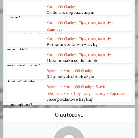
Komerční články
Co dělat s nepoužívaným
autem?
Komerční články
•
Tipy, rady, návody
•
Zajímavé
Plynové kotle nabízí spolehlivé a úsporné...
Komerční články
•
Tipy, rady, návody
Pořízení venkovní vířivky
nemusí být...
Komerční články
•
Tipy, rady, návody
I bez řidičáku se dostanete
na chatu či k vodě
Bydlení
•
Komerční články
Od plochých střech až po
třpytivé plechy
Bydlení
•
Komerční články
•
Stavba a
rekonstrukce
•
Tipy, rady, návody
•
Zajímavé
Jaké podlahové krytiny
jsou nejlepší?
O autorovi