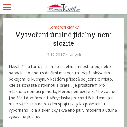
Komerční články
Vytvoření útulné jídelny není
složité
13.12.2017
angelo
Nezáleží na tom, jestli máte jídelnu samostatnou, nebo
naopak spojenou s dalšími místnostmi, např. obývacím
pokojem, či kuchyní. V každém případě se jedná o místo,
kde se scházíte s rodinou a přáteli. Je prostorem pro
relaxaci a domácí pohodu, kterou nemůžete zažít v žádné
jiné části domácnosti. Vždyť láska prochází žaludkem, jen
málo věcí vás s nejbližšími spojí tak, jako posezení u
výborného jídla a skleničky skvělého pití v moderní a útulně
vybavené jídelně.