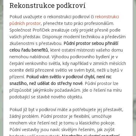
Rekonstrukce podkroví
Pokud uvažujete o rekonstrukci podkroví či
rekonstrukci
půdních prostor
, přenechte tuto práci profesionálům.
Společnost ProfiDek zrealizuje celý projekt přesně podle
vašich představ. Disponuje moderní technikou a především
zkušenostmi s přestavbou.
Půdní prostor sebou přináší
celou řadu benefitů
, které ostatní místnosti vašeho domu
nemohou nabídnout. Výhodou podkrovního bydlení je v
čerpání venkovního světla, kdy například v zimních měsících
oceníte delší přirozené světlo ve svém bytě, nežli u bytů v
přízemí.
Pokud vám světlo v podkroví chybí, není nic
snazšího, než udělat do střechy nové
. Půdní prostor lze
přizpůsobit jakýmkoliv požadavkům. Jde o řešení na míru
podobající se stavbě nového objektu.
Pokud již byt v podkroví máte a potřebujete jej přestavět,
žádný problém. Půdní prostor je flexibilní, umožňuje
mnohem více řešení než je tomu u klasického pokoje.
Půdní vestavby jsou navíc skvělým řešením, jak zvýšit