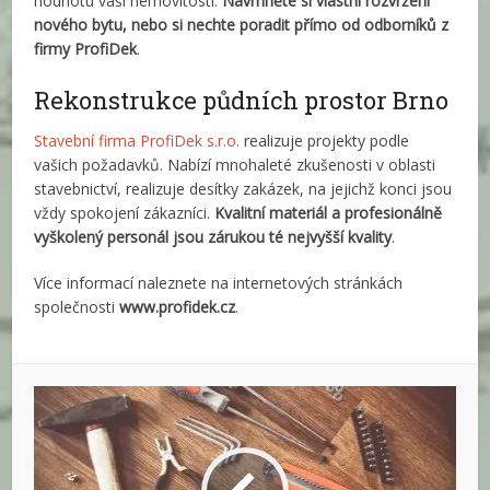
hodnotu vaší nemovitosti.
Navrhněte si vlastní rozvržení
nového bytu, nebo si nechte poradit přímo od odborníků z
firmy ProfiDek
.
Rekonstrukce půdních prostor Brno
Stavební firma ProfiDek s.r.o.
realizuje projekty podle
vašich požadavků. Nabízí mnohaleté zkušenosti v oblasti
stavebnictví, realizuje desítky zakázek, na jejichž konci jsou
vždy spokojení zákazníci.
Kvalitní materiál a profesionálně
vyškolený personál jsou zárukou té nejvyšší kvality
.
Více informací naleznete na internetových stránkách
společnosti
www.profidek.cz
.