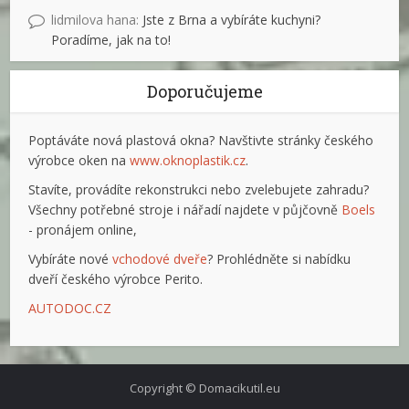
lidmilova hana
:
Jste z Brna a vybíráte kuchyni?
Poradíme, jak na to!
Doporučujeme
Poptáváte nová plastová okna? Navštivte stránky českého
výrobce oken na
www.oknoplastik.cz
.
Stavíte, provádíte rekonstrukci nebo zvelebujete zahradu?
Všechny potřebné stroje i nářadí najdete v půjčovně
Boels
- pronájem online,
Vybíráte nové
vchodové dveře
? Prohlédněte si nabídku
dveří českého výrobce Perito.
AUTODOC.CZ
Copyright © Domacikutil.eu