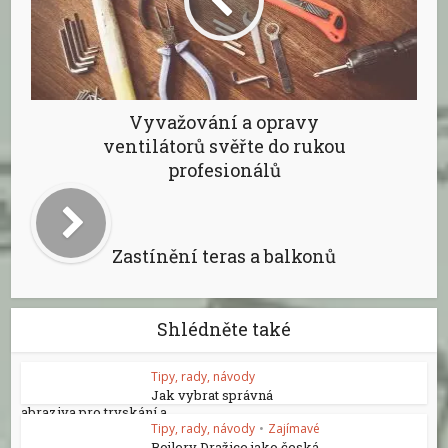
Vyvažování a opravy
ventilátorů svěřte do rukou
profesionálů
Zastínění teras a balkonů
Shlédněte také
Tipy, rady, návody
Jak vybrat správná
abraziva pro tryskání a...
Tipy, rady, návody
•
Zajímavé
Bojlery Dražice jako česká