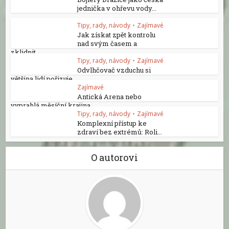
jednička v ohřevu vody...
Tipy, rady, návody
•
Zajímavé
Jak získat zpět kontrolu
nad svým časem a
zklidnit...
Tipy, rady, návody
•
Zajímavé
Odvlhčovač vzduchu si
většina lidí pořizuje...
Zajímavé
Antická Arena nebo
vyprahlá měsíční krajina...
Tipy, rady, návody
•
Zajímavé
Komplexní přístup ke
zdraví bez extrémů: Roli...
O autorovi