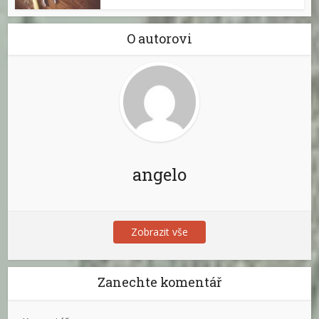
O autorovi
angelo
Zobrazit vše
Zanechte komentář