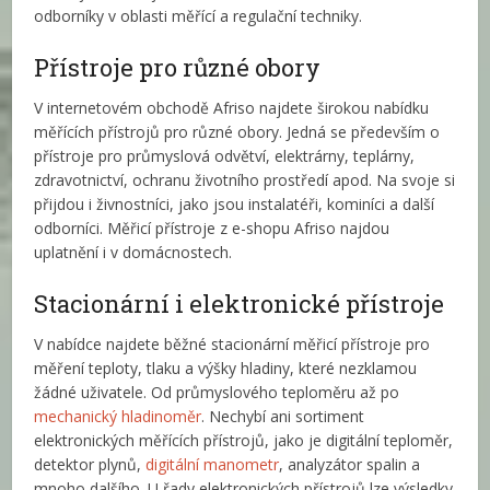
odborníky v oblasti měřící a regulační techniky.
Přístroje pro různé obory
V internetovém obchodě Afriso najdete širokou nabídku
měřících přístrojů pro různé obory. Jedná se především o
přístroje pro průmyslová odvětví, elektrárny, teplárny,
zdravotnictví, ochranu životního prostředí apod. Na svoje si
přijdou i živnostníci, jako jsou instalatéři, kominíci a další
odborníci. Měřicí přístroje z e-shopu Afriso najdou
uplatnění i v domácnostech.
Stacionární i elektronické přístroje
V nabídce najdete běžné stacionární měřicí přístroje pro
měření teploty, tlaku a výšky hladiny, které nezklamou
žádné uživatele. Od průmyslového teploměru až po
mechanický hladinoměr
. Nechybí ani sortiment
elektronických měřících přístrojů, jako je digitální teploměr,
detektor plynů,
digitální manometr
, analyzátor spalin a
mnoho dalšího. U řady elektronických přístrojů lze výsledky