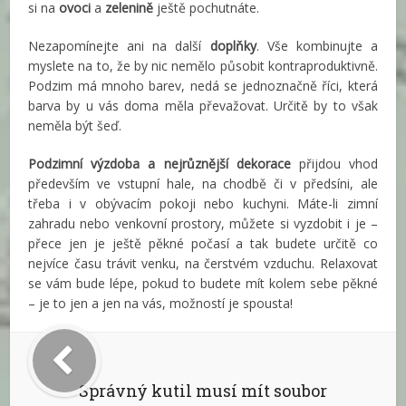
si na
ovoci
a
zelenině
ještě pochutnáte.
Nezapomínejte ani na další
doplňky
. Vše kombinujte a
myslete na to, že by nic nemělo působit kontraproduktivně.
Podzim má mnoho barev, nedá se jednoznačně říci, která
barva by u vás doma měla převažovat. Určitě by to však
neměla být šeď.
Podzimní výzdoba a nejrůznější dekorace
přijdou vhod
především ve vstupní hale, na chodbě či v předsíni, ale
třeba i v obývacím pokoji nebo kuchyni. Máte-li zimní
zahradu nebo venkovní prostory, můžete si vyzdobit i je –
přece jen je ještě pěkné počasí a tak budete určitě co
nejvíce času trávit venku, na čerstvém vzduchu. Relaxovat
se vám bude lépe, pokud to budete mít kolem sebe pěkné
– je to jen a jen na vás, možností je spousta!
Správný kutil musí mít soubor