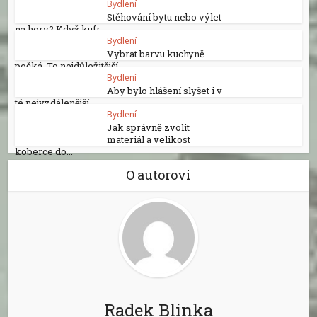
Bydlení
Stěhování bytu nebo výlet
na hory? Když kufr...
Bydlení
Vybrat barvu kuchyně
počká. To nejdůležitější...
Bydlení
Aby bylo hlášení slyšet i v
té nejvzdálenější...
Bydlení
Jak správně zvolit
materiál a velikost
koberce do...
O autorovi
Radek Blinka