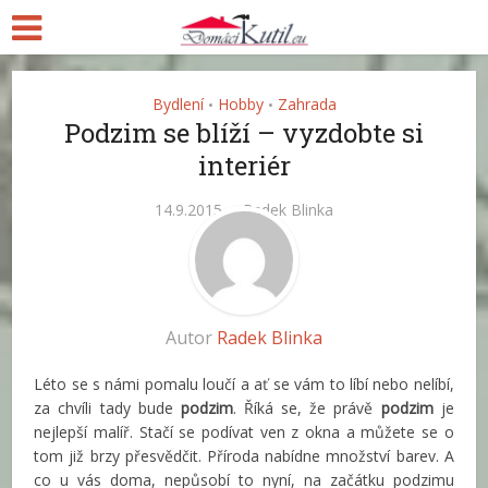
Bydlení
Hobby
Zahrada
•
•
Podzim se blíží – vyzdobte si
interiér
14.9.2015
Radek Blinka
Autor
Radek Blinka
Léto se s námi pomalu loučí a ať se vám to líbí nebo nelíbí,
za chvíli tady bude
podzim
. Říká se, že právě
podzim
je
nejlepší malíř. Stačí se podívat ven z okna a můžete se o
tom již brzy přesvědčit. Příroda nabídne množství barev. A
co u vás doma, nepůsobí to nyní, na začátku podzimu