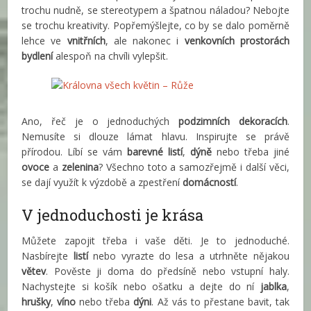
trochu nudně, se stereotypem a špatnou náladou? Nebojte
se trochu kreativity. Popřemýšlejte, co by se dalo poměrně
lehce ve
vnitřních
, ale nakonec i
venkovních prostorách
bydlení
alespoň na chvíli vylepšit.
Ano, řeč je o jednoduchých
podzimních dekoracích
.
Nemusíte si dlouze lámat hlavu. Inspirujte se právě
přírodou. Líbí se vám
barevné listí
,
dýně
nebo třeba jiné
ovoce
a
zelenina
? Všechno toto a samozřejmě i další věci,
se dají využít k výzdobě a zpestření
domácností
.
V jednoduchosti je krása
Můžete zapojit třeba i vaše děti. Je to jednoduché.
Nasbírejte
listí
nebo vyrazte do lesa a utrhněte nějakou
větev
. Pověste ji doma do předsíně nebo vstupní haly.
Nachystejte si košík nebo ošatku a dejte do ní
jablka
,
hrušky
,
víno
nebo třeba
dýni
. Až vás to přestane bavit, tak