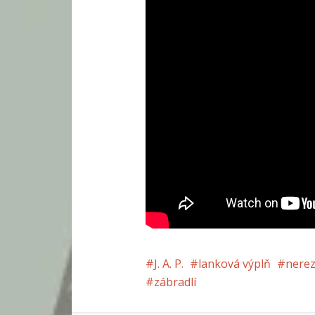
J. A. P.
lanková výplň
nerez
zábradlí