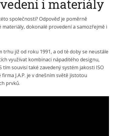
vedení i materiály
 této společnosti? Odpověď je poměrně
é materiály, dokonalé provedení a samozřejmě i
trhu již od roku 1991, a od té doby se neustále
vacích využívat kombinaci nápaditého designu,
 S tím souvisí také zavedený systém jakosti ISO
firma J.A.P. je v dnešním světě jistotou
ch prvků.