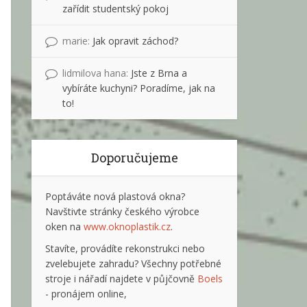
zařídit studentský pokoj
marie
:
Jak opravit záchod?
lidmilova hana
:
Jste z Brna a
vybíráte kuchyni? Poradíme, jak na
to!
Doporučujeme
Poptáváte nová plastová okna?
Navštivte stránky českého výrobce
oken na
www.oknoplastik.cz
.
Stavíte, provádíte rekonstrukci nebo
zvelebujete zahradu? Všechny potřebné
stroje i nářadí najdete v půjčovně
Boels
- pronájem online,