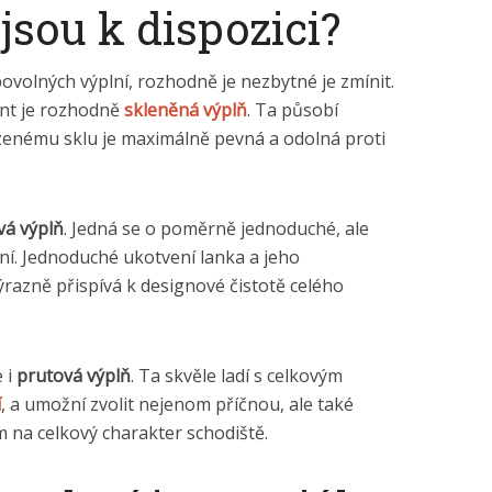
jsou k dispozici?
ibovolných výplní, rozhodně je nezbytné je zmínit.
ant je rozhodně
skleněná výplň
. Ta působí
rzenému sklu je maximálně pevná a odolná proti
vá výplň
. Jedná se o poměrně jednoduché, ale
ení. Jednoduché ukotvení lanka a jeho
razně přispívá k designové čistotě celého
 i
prutová výplň
. Ta skvěle ladí s celkovým
í
, a umožní zvolit nejenom příčnou, ale také
m na celkový charakter schodiště.