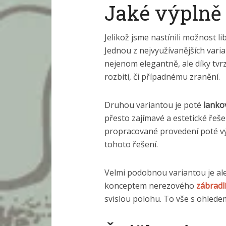
Jaké výplně 
Jelikož jsme nastínili možnost l
Jednou z nejvyužívanějších vari
nejenom elegantně, ale díky tv
rozbití, či případnému zranění.
Druhou variantou je poté
lanko
přesto zajímavé a estetické řeš
propracované provedení poté vý
tohoto řešení.
Velmi podobnou variantou je ale
konceptem nerezového
zábradl
svislou polohu. To vše s ohlede