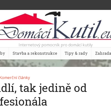
Internetový pomocník pro domácí kutily
bby
Stavba a rekonstrukce
Tipy & rady
Zahrad
Komerční články
lí, tak jedině od
fesionála