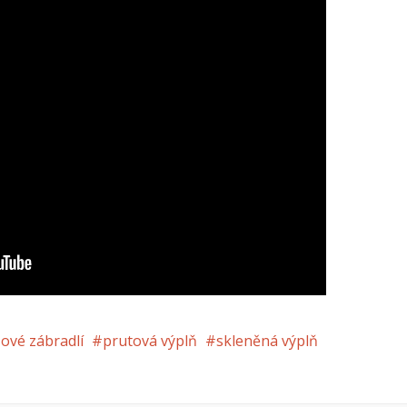
ové zábradlí
prutová výplň
skleněná výplň