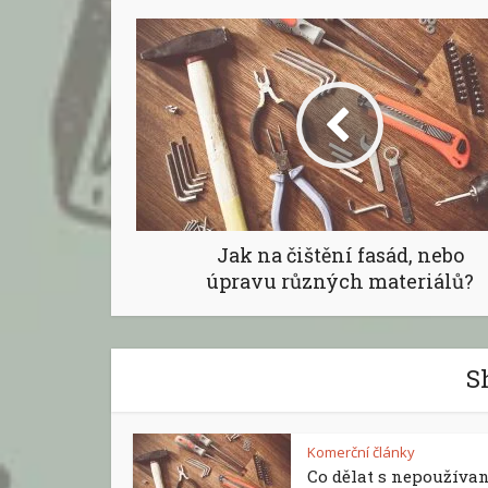
Jak na čištění fasád, nebo
úpravu různých materiálů?
S
Komerční články
Co dělat s nepoužíva