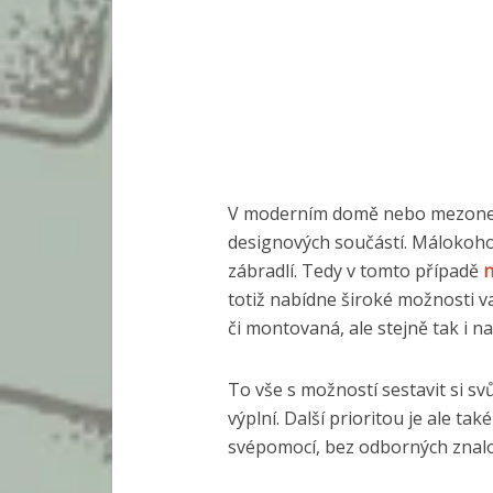
V moderním domě nebo mezonet
designových součástí. Málokoho
zábradlí. Tedy v tomto případě
n
totiž nabídne široké možnosti v
či montovaná, ale stejně tak i n
To vše s možností sestavit si sv
výplní. Další prioritou je ale ta
svépomocí, bez odborných znalo