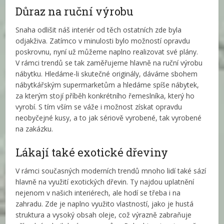
Důraz na ruční výrobu
Snaha odlišit náš interiér od těch ostatních zde byla
odjakživa. Zatímco v minulosti bylo možností opravdu
poskrovnu, nyní už můžeme naplno realizovat své plány.
V rámci trendů se tak zaměřujeme hlavně na ruční výrobu
nábytku. Hledáme-li skutečné originály, dáváme sbohem
nábytkářským supermarketům a hledáme spíše nábytek,
za kterým stojí příběh konkrétního řemeslníka, který ho
vyrobí. S tím vším se váže i možnost získat opravdu
neobyčejné kusy, a to jak sériově vyrobené, tak vyrobené
na zakázku.
Lákají také exotické dřeviny
V rámci současných moderních trendů mnoho lidí také sází
hlavně na využití exotických dřevin. Ty najdou uplatnění
nejenom v našich interiérech, ale hodí se třeba i na
zahradu. Zde je naplno využito vlastností, jako je hustá
struktura a vysoký obsah oleje, což výrazně zabraňuje