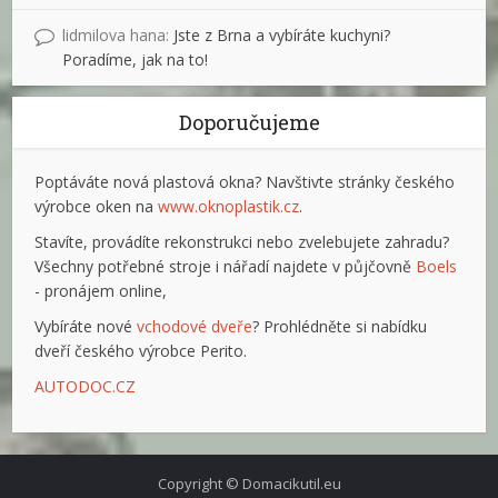
lidmilova hana
:
Jste z Brna a vybíráte kuchyni?
Poradíme, jak na to!
Doporučujeme
Poptáváte nová plastová okna? Navštivte stránky českého
výrobce oken na
www.oknoplastik.cz
.
Stavíte, provádíte rekonstrukci nebo zvelebujete zahradu?
Všechny potřebné stroje i nářadí najdete v půjčovně
Boels
- pronájem online,
Vybíráte nové
vchodové dveře
? Prohlédněte si nabídku
dveří českého výrobce Perito.
AUTODOC.CZ
Copyright © Domacikutil.eu