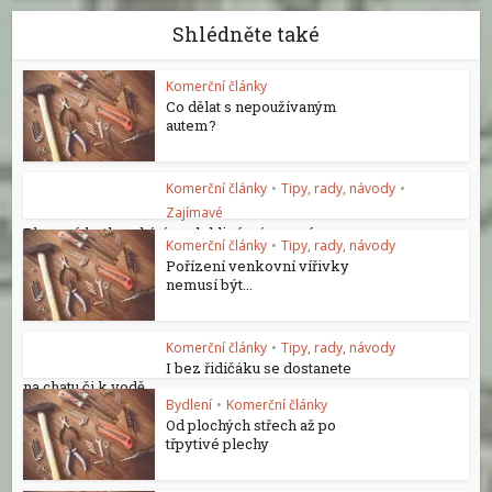
Shlédněte také
Komerční články
Co dělat s nepoužívaným
autem?
Komerční články
•
Tipy, rady, návody
•
Zajímavé
Plynové kotle nabízí spolehlivé a úsporné...
Komerční články
•
Tipy, rady, návody
Pořízení venkovní vířivky
nemusí být...
Komerční články
•
Tipy, rady, návody
I bez řidičáku se dostanete
na chatu či k vodě
Bydlení
•
Komerční články
Od plochých střech až po
třpytivé plechy