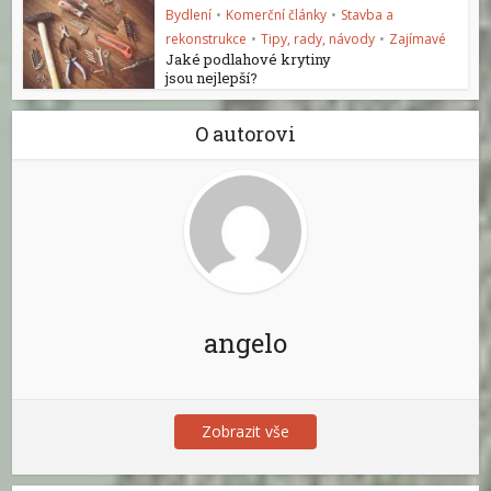
Bydlení
•
Komerční články
•
Stavba a
rekonstrukce
•
Tipy, rady, návody
•
Zajímavé
Jaké podlahové krytiny
jsou nejlepší?
O autorovi
angelo
Zobrazit vše