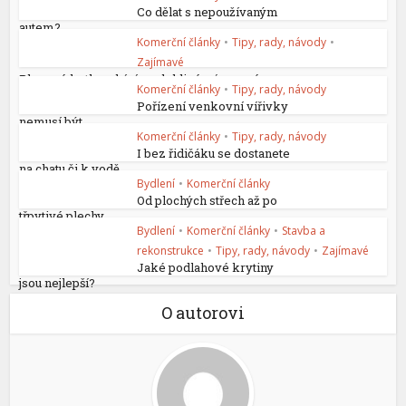
Co dělat s nepoužívaným
autem?
Komerční články
•
Tipy, rady, návody
•
Zajímavé
Plynové kotle nabízí spolehlivé a úsporné...
Komerční články
•
Tipy, rady, návody
Pořízení venkovní vířivky
nemusí být...
Komerční články
•
Tipy, rady, návody
I bez řidičáku se dostanete
na chatu či k vodě
Bydlení
•
Komerční články
Od plochých střech až po
třpytivé plechy
Bydlení
•
Komerční články
•
Stavba a
rekonstrukce
•
Tipy, rady, návody
•
Zajímavé
Jaké podlahové krytiny
jsou nejlepší?
O autorovi