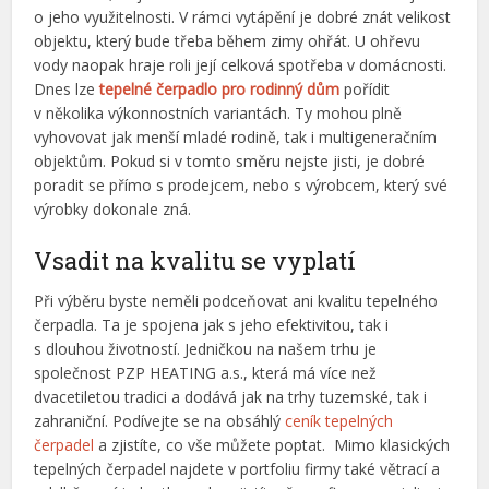
o jeho využitelnosti. V rámci vytápění je dobré znát velikost
objektu, který bude třeba během zimy ohřát. U ohřevu
vody naopak hraje roli její celková spotřeba v domácnosti.
Dnes lze
tepelné čerpadlo pro rodinný dům
pořídit
v několika výkonnostních variantách. Ty mohou plně
vyhovovat jak menší mladé rodině, tak i multigeneračním
objektům. Pokud si v tomto směru nejste jisti, je dobré
poradit se přímo s prodejcem, nebo s výrobcem, který své
výrobky dokonale zná.
Vsadit na kvalitu se vyplatí
Při výběru byste neměli podceňovat ani kvalitu tepelného
čerpadla. Ta je spojena jak s jeho efektivitou, tak i
s dlouhou životností. Jedničkou na našem trhu je
společnost PZP HEATING a.s., která má více než
dvacetiletou tradici a dodává jak na trhy tuzemské, tak i
zahraniční. Podívejte se na obsáhlý
ceník tepelných
čerpadel
a zjistíte, co vše můžete poptat. Mimo klasických
tepelných čerpadel najdete v portfoliu firmy také větrací a