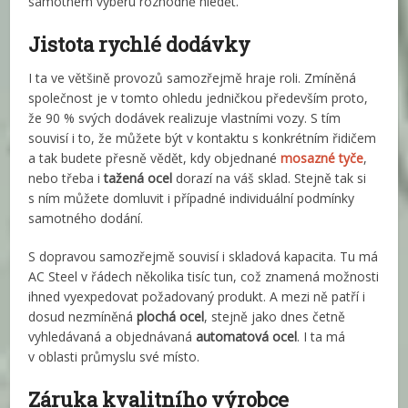
samotném výběru rozhodně hledět.
Jistota rychlé dodávky
I ta ve většině provozů samozřejmě hraje roli. Zmíněná
společnost je v tomto ohledu jedničkou především proto,
že 90 % svých dodávek realizuje vlastními vozy. S tím
souvisí i to, že můžete být v kontaktu s konkrétním řidičem
a tak budete přesně vědět, kdy objednané
mosazné tyče
,
nebo třeba i
tažená ocel
dorazí na váš sklad. Stejně tak si
s ním můžete domluvit i případné individuální podmínky
samotného dodání.
S dopravou samozřejmě souvisí i skladová kapacita. Tu má
AC Steel v řádech několika tisíc tun, což znamená možnosti
ihned vyexpedovat požadovaný produkt. A mezi ně patří i
dosud nezmíněná
plochá ocel
, stejně jako dnes četně
vyhledávaná a objednávaná
automatová ocel
. I ta má
v oblasti průmyslu své místo.
Záruka kvalitního výrobce