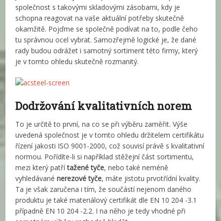
společnost s takovými skladovými zásobami, kdy je
schopna reagovat na vaše aktuální potřeby skutečně
okamžitě. Pojďme se společně podívat na to, podle čeho
tu správnou ocel vybrat. Samozřejmě logické je, že dané
rady budou odrážet i samotný sortiment této firmy, který
je v tomto ohledu skutečně rozmanitý.
Dodržování kvalitativních norem
To je určitě to první, na co se při výběru zaměřit. Výše
uvedená společnost je v tomto ohledu držitelem certifikátu
řízení jakosti ISO 9001-2000, což souvisí právě s kvalitativní
normou. Pořídíte-li si například stěžejní část sortimentu,
mezi který patří
tažené tyče
, nebo také neméně
vyhledávané
nerezové tyče
, máte jistotu prvotřídní kvality.
Ta je však zaručena i tím, že součástí nejenom daného
produktu je také materiálový certifikát dle EN 10 204 -3.1
případně EN 10 204 -2.2. I na něho je tedy vhodné při