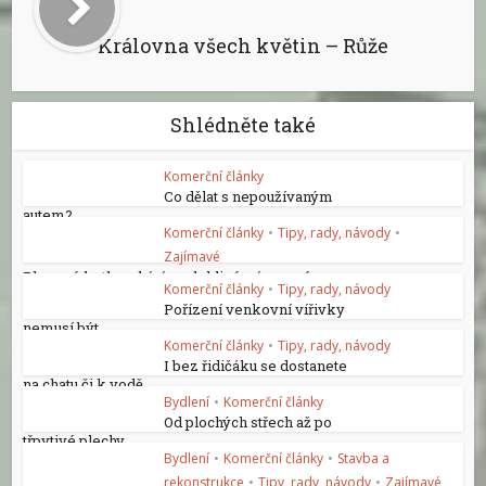
Královna všech květin – Růže
Shlédněte také
Komerční články
Co dělat s nepoužívaným
autem?
Komerční články
•
Tipy, rady, návody
•
Zajímavé
Plynové kotle nabízí spolehlivé a úsporné...
Komerční články
•
Tipy, rady, návody
Pořízení venkovní vířivky
nemusí být...
Komerční články
•
Tipy, rady, návody
I bez řidičáku se dostanete
na chatu či k vodě
Bydlení
•
Komerční články
Od plochých střech až po
třpytivé plechy
Bydlení
•
Komerční články
•
Stavba a
rekonstrukce
•
Tipy, rady, návody
•
Zajímavé