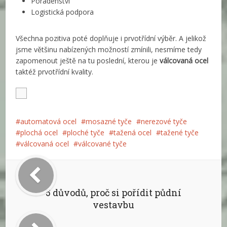
Poradenství
Logistická podpora
Všechna pozitiva poté doplňuje i prvotřídní výběr. A jelikož
jsme většinu nabízených možností zmínili, nesmíme tedy
zapomenout ještě na tu poslední, kterou je
válcovaná ocel
taktéž prvotřídní kvality.
automatová ocel
mosazné tyče
nerezové tyče
plochá ocel
ploché tyče
tažená ocel
tažené tyče
válcovaná ocel
válcované tyče
5 důvodů, proč si pořídit půdní
vestavbu