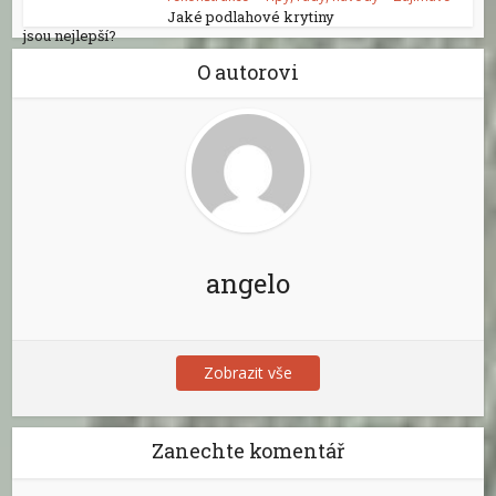
Jaké podlahové krytiny
jsou nejlepší?
O autorovi
angelo
Zobrazit vše
Zanechte komentář