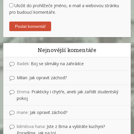
Uložit do prohlížeče jméno, e-mail a webovou stránku
pro budoucí komentáře.
Nejnovější komentáře
Radek
:
Boj se slimáky na zahrádce
Milan
:
Jak opravit záchod?
Emma
:
Prakticky i chytře, aneb jak zařídit studentský
pokoj
marie
:
Jak opravit záchod?
lidmilova hana
:
Jste z Brna a vybíráte kuchyni?
Poradíme, jak na to!