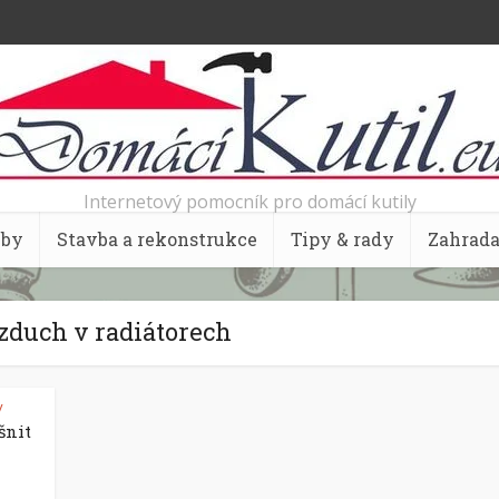
Internetový pomocník pro domácí kutily
bby
Stavba a rekonstrukce
Tipy & rady
Zahrad
zduch v radiátorech
y
šnit