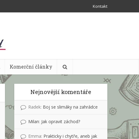
Kontakt
a
Komerční články
Nejnovější komentáře
Radek
:
Boj se slimáky na zahrádce
Milan
:
Jak opravit záchod?
Emma
:
Prakticky i chytře, aneb jak