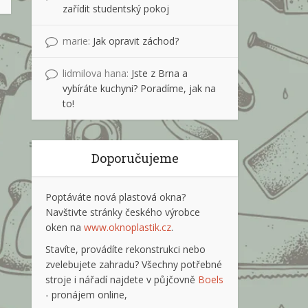
zařídit studentský pokoj
marie
:
Jak opravit záchod?
lidmilova hana
:
Jste z Brna a
vybíráte kuchyni? Poradíme, jak na
to!
Doporučujeme
Poptáváte nová plastová okna?
Navštivte stránky českého výrobce
oken na
www.oknoplastik.cz
.
Stavíte, provádíte rekonstrukci nebo
zvelebujete zahradu? Všechny potřebné
stroje i nářadí najdete v půjčovně
Boels
- pronájem online,