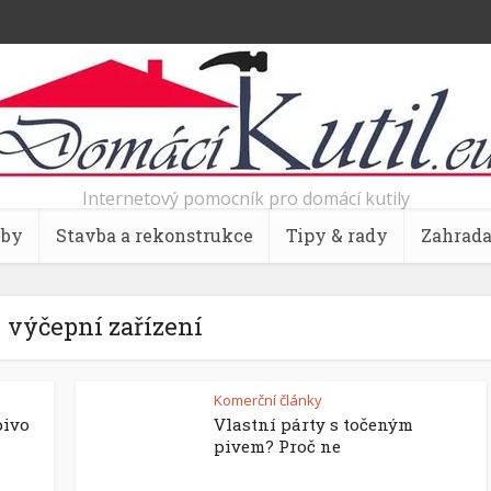
Internetový pomocník pro domácí kutily
bby
Stavba a rekonstrukce
Tipy & rady
Zahrad
 výčepní zařízení
Komerční články
pivo
Vlastní párty s točeným
pivem? Proč ne