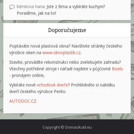
lidmilova hana
:
Jste z Brna a vybíráte kuchyni?
Poradíme, jak na to!
Doporučujeme
Poptáváte nová plastová okna? Navštivte stránky českého
výrobce oken na
www.oknoplastik.cz
.
Stavíte, provádíte rekonstrukci nebo zvelebujete zahradu?
Všechny potřebné stroje i nářadí najdete v půjčovně
Boels
- pronájem online,
Vybíráte nové
vchodové dveře
? Prohlédněte si nabídku
dveří českého výrobce Perito.
AUTODOC.CZ
Copyright © Domacikutil.eu