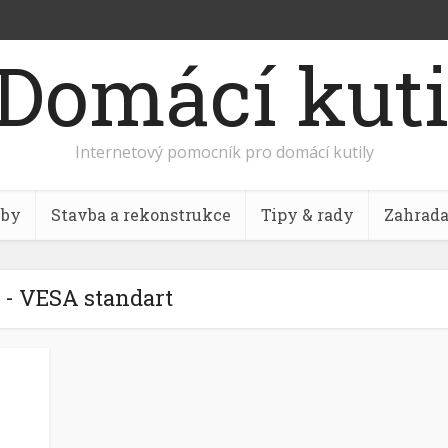
Internetový pomocník pro domácí kutily
bby
Stavba a rekonstrukce
Tipy & rady
Zahrad
 - VESA standart