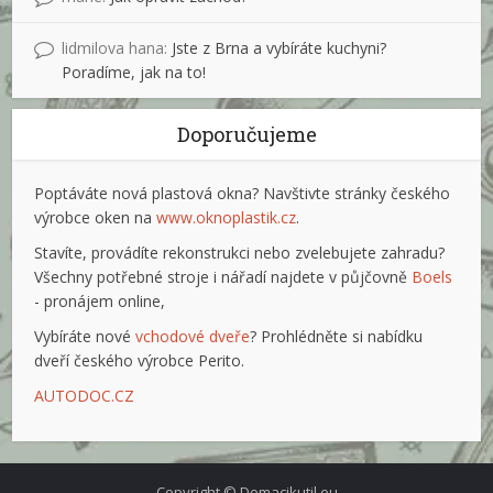
lidmilova hana
:
Jste z Brna a vybíráte kuchyni?
Poradíme, jak na to!
Doporučujeme
Poptáváte nová plastová okna? Navštivte stránky českého
výrobce oken na
www.oknoplastik.cz
.
Stavíte, provádíte rekonstrukci nebo zvelebujete zahradu?
Všechny potřebné stroje i nářadí najdete v půjčovně
Boels
- pronájem online,
Vybíráte nové
vchodové dveře
? Prohlédněte si nabídku
dveří českého výrobce Perito.
AUTODOC.CZ
Copyright © Domacikutil.eu