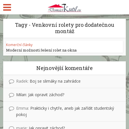
Tagy - Venkovní rolety pro dodatečnou
montáž
Komerční články
Moderní možnosti řešení rolet na okna
Nejnovější komentáře
Radek
:
Boj se slimáky na zahrádce
Milan
:
Jak opravit záchod?
Emma
:
Prakticky i chytře, aneb jak zařídit studentský
pokoj
marie
:
Jak opravit záchod?