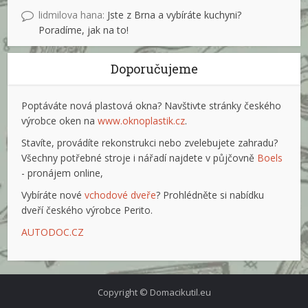
lidmilova hana
:
Jste z Brna a vybíráte kuchyni?
Poradíme, jak na to!
Doporučujeme
Poptáváte nová plastová okna? Navštivte stránky českého
výrobce oken na
www.oknoplastik.cz
.
Stavíte, provádíte rekonstrukci nebo zvelebujete zahradu?
Všechny potřebné stroje i nářadí najdete v půjčovně
Boels
- pronájem online,
Vybíráte nové
vchodové dveře
? Prohlédněte si nabídku
dveří českého výrobce Perito.
AUTODOC.CZ
Copyright © Domacikutil.eu