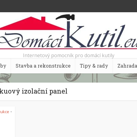
Internetový pomocník pro domácí kutily
bby
Stavba a rekonstrukce
Tipy & rady
Zahrad
kuový izolační panel
rukce
•