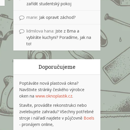
zařídit studentský pokoj
marie
:
Jak opravit záchod?
lidmilova hana
:
Jste z Brna a
vybíráte kuchyni? Poradíme, jak na
to!
Doporučujeme
Poptáváte nová plastová okna?
Navštivte stránky českého výrobce
oken na
www.oknoplastik.cz
.
Stavíte, provádíte rekonstrukci nebo
zvelebujete zahradu? Všechny potřebné
stroje i nářadí najdete v půjčovně
Boels
- pronájem online,