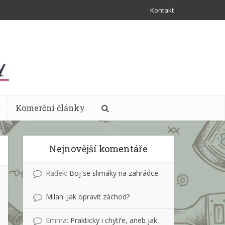
Kontakt
a
Komerční články
Nejnovější komentáře
Radek
:
Boj se slimáky na zahrádce
Milan
:
Jak opravit záchod?
Emma
:
Prakticky i chytře, aneb jak