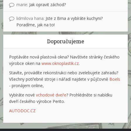
marie
:
Jak opravit záchod?
lidmilova hana
:
Jste z Brna a vybíráte kuchyni?
Poradíme, jak na to!
Doporučujeme
Poptáváte nová plastová okna? Navštivte stránky českého
výrobce oken na
www.oknoplastik.cz
.
Stavíte, provádíte rekonstrukci nebo zvelebujete zahradu?
Všechny potřebné stroje i nářadí najdete v půjčovně
Boels
- pronájem online,
Vybíráte nové
vchodové dveře
? Prohlédněte si nabídku
dveří českého výrobce Perito.
AUTODOC.CZ