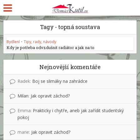
Tagy - topná soustava
Bydlení
•
Tipy, rady, návody
Kdy je potřeba odvzdušnit radiátor a jak na to
Nejnovější komentáře
Radek
:
Boj se slimáky na zahrádce
Milan
:
Jak opravit záchod?
Emma
:
Prakticky i chytře, aneb jak zařídit studentský
pokoj
marie
:
Jak opravit záchod?