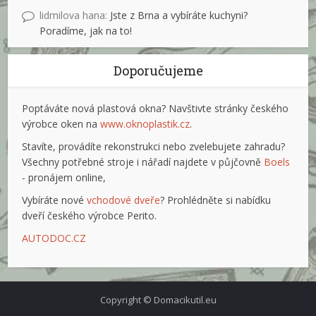
lidmilova hana
:
Jste z Brna a vybíráte kuchyni?
Poradíme, jak na to!
Doporučujeme
Poptáváte nová plastová okna? Navštivte stránky českého
výrobce oken na
www.oknoplastik.cz
.
Stavíte, provádíte rekonstrukci nebo zvelebujete zahradu?
Všechny potřebné stroje i nářadí najdete v půjčovně
Boels
- pronájem online,
Vybíráte nové
vchodové dveře
? Prohlédněte si nabídku
dveří českého výrobce Perito.
AUTODOC.CZ
Copyright © Domacikutil.eu