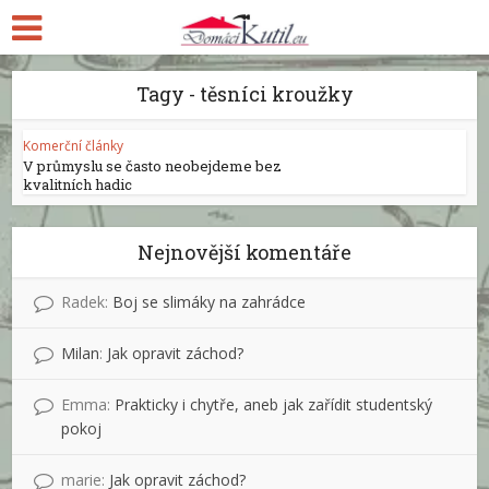
Tagy - těsníci kroužky
Komerční články
V průmyslu se často neobejdeme bez
kvalitních hadic
Nejnovější komentáře
Radek
:
Boj se slimáky na zahrádce
Milan
:
Jak opravit záchod?
Emma
:
Prakticky i chytře, aneb jak zařídit studentský
pokoj
marie
:
Jak opravit záchod?