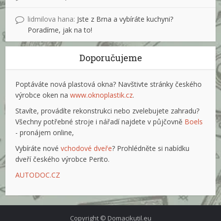
lidmilova hana
:
Jste z Brna a vybíráte kuchyni?
Poradíme, jak na to!
Doporučujeme
Poptáváte nová plastová okna? Navštivte stránky českého
výrobce oken na
www.oknoplastik.cz
.
Stavíte, provádíte rekonstrukci nebo zvelebujete zahradu?
Všechny potřebné stroje i nářadí najdete v půjčovně
Boels
- pronájem online,
Vybíráte nové
vchodové dveře
? Prohlédněte si nabídku
dveří českého výrobce Perito.
AUTODOC.CZ
Copyright © Domacikutil.eu