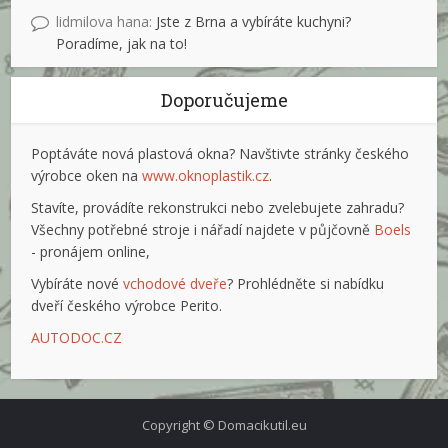
lidmilova hana
:
Jste z Brna a vybíráte kuchyni?
Poradíme, jak na to!
Doporučujeme
Poptáváte nová plastová okna? Navštivte stránky českého
výrobce oken na
www.oknoplastik.cz
.
Stavíte, provádíte rekonstrukci nebo zvelebujete zahradu?
Všechny potřebné stroje i nářadí najdete v půjčovně
Boels
- pronájem online,
Vybíráte nové
vchodové dveře
? Prohlédněte si nabídku
dveří českého výrobce Perito.
AUTODOC.CZ
Copyright © Domacikutil.eu