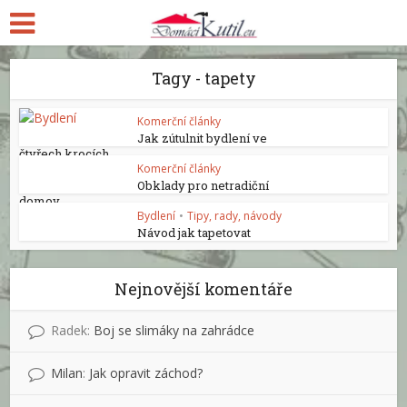
Tagy - tapety
Komerční články
Jak zútulnit bydlení ve
čtyřech krocích
Komerční články
Obklady pro netradiční
domov
Bydlení
•
Tipy, rady, návody
Návod jak tapetovat
Nejnovější komentáře
Radek
:
Boj se slimáky na zahrádce
Milan
:
Jak opravit záchod?