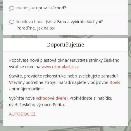
marie
:
Jak opravit záchod?
lidmilova hana
:
Jste z Brna a vybíráte kuchyni?
Poradíme, jak na to!
Doporučujeme
Poptáváte nová plastová okna? Navštivte stránky českého
výrobce oken na
www.oknoplastik.cz
.
Stavíte, provádíte rekonstrukci nebo zvelebujete zahradu?
Všechny potřebné stroje i nářadí najdete v půjčovně
Boels
- pronájem online,
Vybíráte nové
vchodové dveře
? Prohlédněte si nabídku
dveří českého výrobce Perito.
AUTODOC.CZ