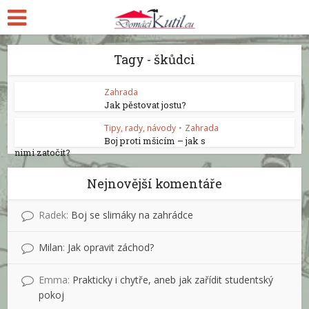
Tagy - škůdci
Zahrada
Jak pěstovat jostu?
Tipy, rady, návody
•
Zahrada
Boj proti mšicím – jak s
nimi zatočit?
Nejnovější komentáře
Radek
:
Boj se slimáky na zahrádce
Milan
:
Jak opravit záchod?
Emma
:
Prakticky i chytře, aneb jak zařídit studentský
pokoj