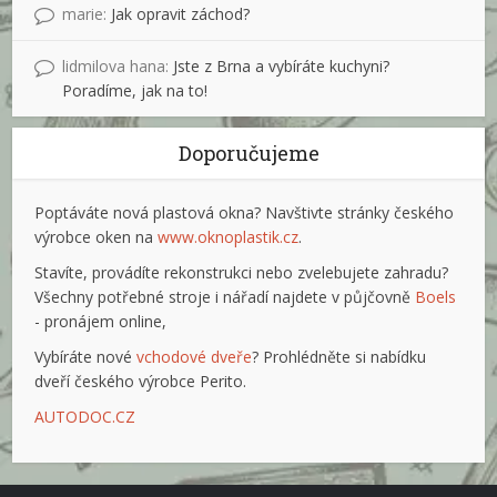
marie
:
Jak opravit záchod?
lidmilova hana
:
Jste z Brna a vybíráte kuchyni?
Poradíme, jak na to!
Doporučujeme
Poptáváte nová plastová okna? Navštivte stránky českého
výrobce oken na
www.oknoplastik.cz
.
Stavíte, provádíte rekonstrukci nebo zvelebujete zahradu?
Všechny potřebné stroje i nářadí najdete v půjčovně
Boels
- pronájem online,
Vybíráte nové
vchodové dveře
? Prohlédněte si nabídku
dveří českého výrobce Perito.
AUTODOC.CZ