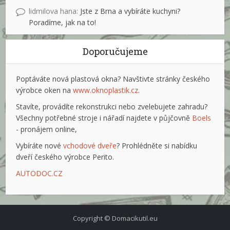
lidmilova hana
:
Jste z Brna a vybíráte kuchyni?
Poradíme, jak na to!
Doporučujeme
Poptáváte nová plastová okna? Navštivte stránky českého
výrobce oken na
www.oknoplastik.cz
.
Stavíte, provádíte rekonstrukci nebo zvelebujete zahradu?
Všechny potřebné stroje i nářadí najdete v půjčovně
Boels
- pronájem online,
Vybíráte nové
vchodové dveře
? Prohlédněte si nabídku
dveří českého výrobce Perito.
AUTODOC.CZ
Copyright © Domacikutil.eu