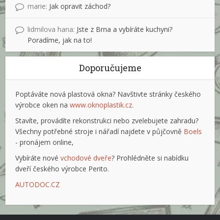
marie
:
Jak opravit záchod?
lidmilova hana
:
Jste z Brna a vybíráte kuchyni?
Poradíme, jak na to!
Doporučujeme
Poptáváte nová plastová okna? Navštivte stránky českého
výrobce oken na
www.oknoplastik.cz
.
Stavíte, provádíte rekonstrukci nebo zvelebujete zahradu?
Všechny potřebné stroje i nářadí najdete v půjčovně
Boels
- pronájem online,
Vybíráte nové
vchodové dveře
? Prohlédněte si nabídku
dveří českého výrobce Perito.
AUTODOC.CZ