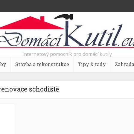
Internetový pomocník pro domácí kutily
bby
Stavba a rekonstrukce
Tipy & rady
Zahrad
renovace schodiště