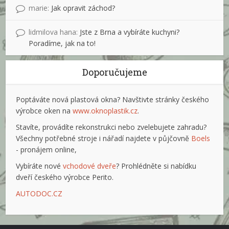
marie
:
Jak opravit záchod?
lidmilova hana
:
Jste z Brna a vybíráte kuchyni?
Poradíme, jak na to!
Doporučujeme
Poptáváte nová plastová okna? Navštivte stránky českého
výrobce oken na
www.oknoplastik.cz
.
Stavíte, provádíte rekonstrukci nebo zvelebujete zahradu?
Všechny potřebné stroje i nářadí najdete v půjčovně
Boels
- pronájem online,
Vybíráte nové
vchodové dveře
? Prohlédněte si nabídku
dveří českého výrobce Perito.
AUTODOC.CZ