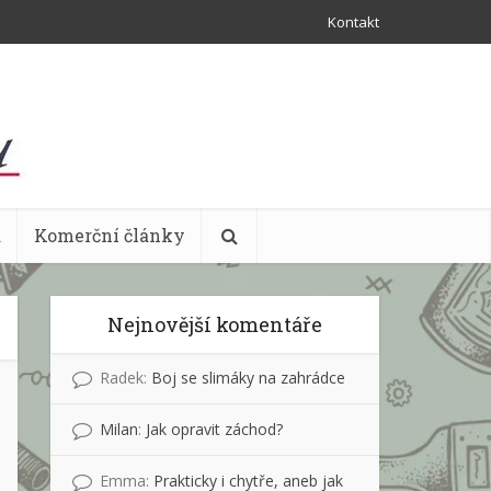
Kontakt
a
Komerční články
Nejnovější komentáře
Radek
:
Boj se slimáky na zahrádce
Milan
:
Jak opravit záchod?
Emma
:
Prakticky i chytře, aneb jak