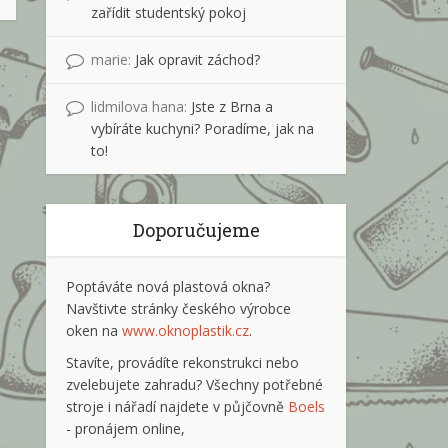
zařídit studentský pokoj
marie
:
Jak opravit záchod?
lidmilova hana
:
Jste z Brna a
vybíráte kuchyni? Poradíme, jak na
to!
Doporučujeme
Poptáváte nová plastová okna?
Navštivte stránky českého výrobce
oken na
www.oknoplastik.cz
.
Stavíte, provádíte rekonstrukci nebo
zvelebujete zahradu? Všechny potřebné
stroje i nářadí najdete v půjčovně
Boels
- pronájem online,