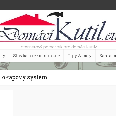
Internetový pomocník pro domácí kutily
bby
Stavba a rekonstrukce
Tipy & rady
Zahrad
- okapový systém