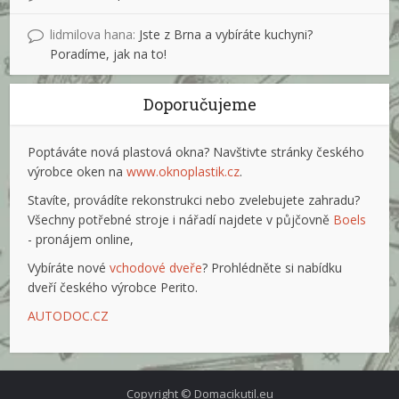
lidmilova hana
:
Jste z Brna a vybíráte kuchyni?
Poradíme, jak na to!
Doporučujeme
Poptáváte nová plastová okna? Navštivte stránky českého
výrobce oken na
www.oknoplastik.cz
.
Stavíte, provádíte rekonstrukci nebo zvelebujete zahradu?
Všechny potřebné stroje i nářadí najdete v půjčovně
Boels
- pronájem online,
Vybíráte nové
vchodové dveře
? Prohlédněte si nabídku
dveří českého výrobce Perito.
AUTODOC.CZ
Copyright © Domacikutil.eu