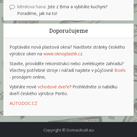
lidmilova hana
:
Jste z Brna a vybíráte kuchyni?
Poradíme, jak na to!
Doporučujeme
Poptáváte nová plastová okna? Navštivte stránky českého
výrobce oken na
www.oknoplastik.cz
.
Stavíte, provádíte rekonstrukci nebo zvelebujete zahradu?
Všechny potřebné stroje i nářadí najdete v půjčovně
Boels
- pronájem online,
Vybíráte nové
vchodové dveře
? Prohlédněte si nabídku
dveří českého výrobce Perito.
AUTODOC.CZ
Copyright © Domacikutil.eu