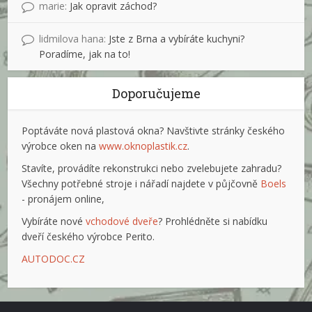
marie
:
Jak opravit záchod?
lidmilova hana
:
Jste z Brna a vybíráte kuchyni?
Poradíme, jak na to!
Doporučujeme
Poptáváte nová plastová okna? Navštivte stránky českého
výrobce oken na
www.oknoplastik.cz
.
Stavíte, provádíte rekonstrukci nebo zvelebujete zahradu?
Všechny potřebné stroje i nářadí najdete v půjčovně
Boels
- pronájem online,
Vybíráte nové
vchodové dveře
? Prohlédněte si nabídku
dveří českého výrobce Perito.
AUTODOC.CZ