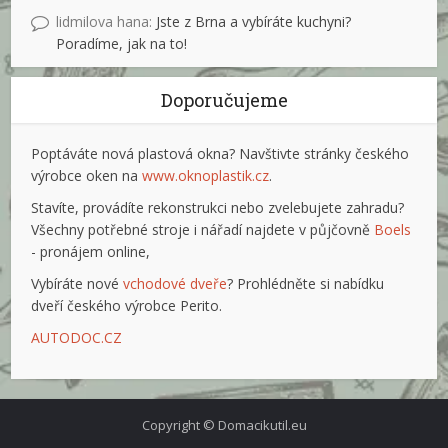
lidmilova hana
:
Jste z Brna a vybíráte kuchyni?
Poradíme, jak na to!
Doporučujeme
Poptáváte nová plastová okna? Navštivte stránky českého
výrobce oken na
www.oknoplastik.cz
.
Stavíte, provádíte rekonstrukci nebo zvelebujete zahradu?
Všechny potřebné stroje i nářadí najdete v půjčovně
Boels
- pronájem online,
Vybíráte nové
vchodové dveře
? Prohlédněte si nabídku
dveří českého výrobce Perito.
AUTODOC.CZ
Copyright © Domacikutil.eu