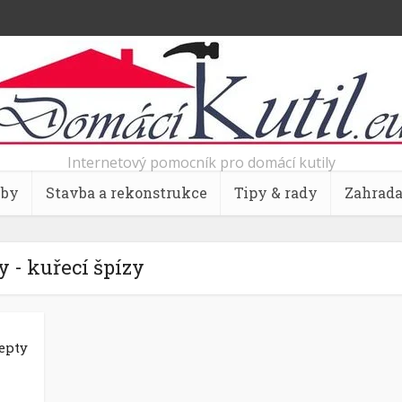
Internetový pomocník pro domácí kutily
bby
Stavba a rekonstrukce
Tipy & rady
Zahrad
 - kuřecí špízy
cepty