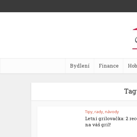
Bydlení
Finance
Ho
Tagy
Tipy, rady, návody
Letní grilovačka: 2 re
na váš gril!