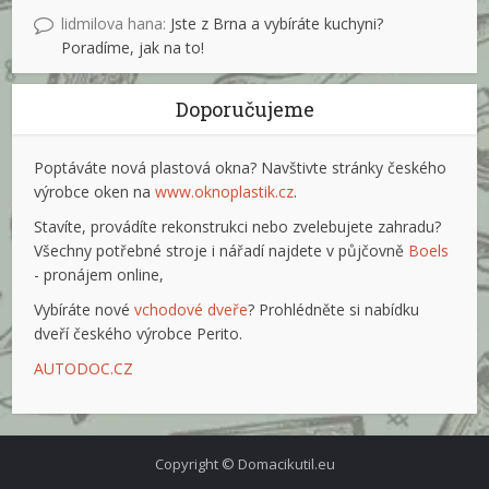
lidmilova hana
:
Jste z Brna a vybíráte kuchyni?
Poradíme, jak na to!
Doporučujeme
Poptáváte nová plastová okna? Navštivte stránky českého
výrobce oken na
www.oknoplastik.cz
.
Stavíte, provádíte rekonstrukci nebo zvelebujete zahradu?
Všechny potřebné stroje i nářadí najdete v půjčovně
Boels
- pronájem online,
Vybíráte nové
vchodové dveře
? Prohlédněte si nabídku
dveří českého výrobce Perito.
AUTODOC.CZ
Copyright © Domacikutil.eu