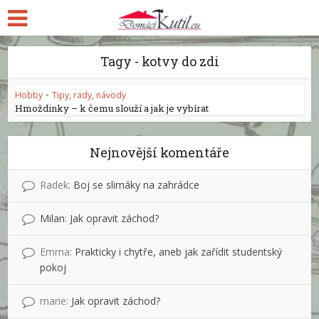
Tagy - kotvy do zdi
Hobby
•
Tipy, rady, návody
Hmoždinky – k čemu slouží a jak je vybírat
Nejnovější komentáře
Radek
:
Boj se slimáky na zahrádce
Milan
:
Jak opravit záchod?
Emma
:
Prakticky i chytře, aneb jak zařídit studentský
pokoj
marie
:
Jak opravit záchod?