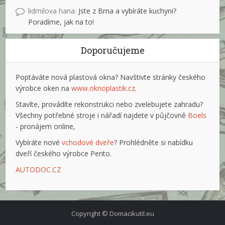
lidmilova hana
:
Jste z Brna a vybíráte kuchyni?
Poradíme, jak na to!
Doporučujeme
Poptáváte nová plastová okna? Navštivte stránky českého
výrobce oken na
www.oknoplastik.cz
.
Stavíte, provádíte rekonstrukci nebo zvelebujete zahradu?
Všechny potřebné stroje i nářadí najdete v půjčovně
Boels
- pronájem online,
Vybíráte nové
vchodové dveře
? Prohlédněte si nabídku
dveří českého výrobce Perito.
AUTODOC.CZ
Copyright © Domacikutil.eu