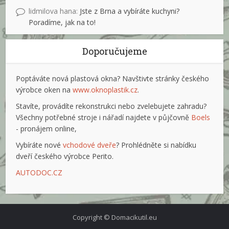
lidmilova hana
:
Jste z Brna a vybíráte kuchyni?
Poradíme, jak na to!
Doporučujeme
Poptáváte nová plastová okna? Navštivte stránky českého
výrobce oken na
www.oknoplastik.cz
.
Stavíte, provádíte rekonstrukci nebo zvelebujete zahradu?
Všechny potřebné stroje i nářadí najdete v půjčovně
Boels
- pronájem online,
Vybíráte nové
vchodové dveře
? Prohlédněte si nabídku
dveří českého výrobce Perito.
AUTODOC.CZ
Copyright © Domacikutil.eu