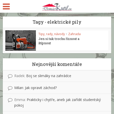
Tagy - elektrické pily
Tipy, rady, návody
•
Zahrada
Jen si tak trochu říznout a
štípnout
Nejnovější komentáře
Radek
:
Boj se slimáky na zahrádce
Milan
:
Jak opravit záchod?
Emma
:
Prakticky i chytře, aneb jak zařídit studentský
pokoj