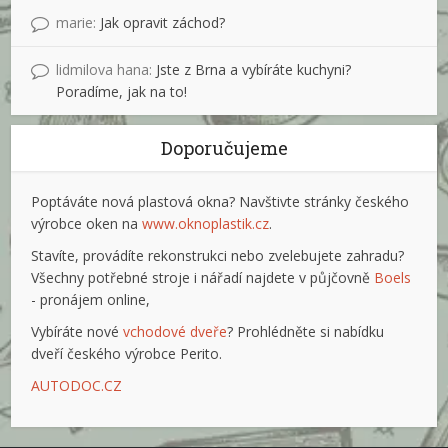
marie
:
Jak opravit záchod?
lidmilova hana
:
Jste z Brna a vybíráte kuchyni?
Poradíme, jak na to!
Doporučujeme
Poptáváte nová plastová okna? Navštivte stránky českého
výrobce oken na
www.oknoplastik.cz
.
Stavíte, provádíte rekonstrukci nebo zvelebujete zahradu?
Všechny potřebné stroje i nářadí najdete v půjčovně
Boels
- pronájem online,
Vybíráte nové
vchodové dveře
? Prohlédněte si nabídku
dveří českého výrobce Perito.
AUTODOC.CZ