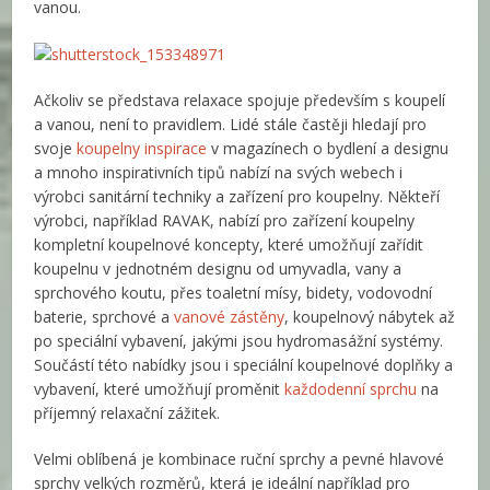
vanou.
Ačkoliv se představa relaxace spojuje především s koupelí
a vanou, není to pravidlem. Lidé stále častěji hledají pro
svoje
koupelny inspirace
v magazínech o bydlení a designu
a mnoho inspirativních tipů nabízí na svých webech i
výrobci sanitární techniky a zařízení pro koupelny. Někteří
výrobci, například RAVAK, nabízí pro zařízení koupelny
kompletní koupelnové koncepty, které umožňují zařídit
koupelnu v jednotném designu od umyvadla, vany a
sprchového koutu, přes toaletní mísy, bidety, vodovodní
baterie, sprchové a
vanové zástěny
, koupelnový nábytek až
po speciální vybavení, jakými jsou hydromasážní systémy.
Součástí této nabídky jsou i speciální koupelnové doplňky a
vybavení, které umožňují proměnit
každodenní sprchu
na
příjemný relaxační zážitek.
Velmi oblíbená je kombinace ruční sprchy a pevné hlavové
sprchy velkých rozměrů, která je ideální například pro