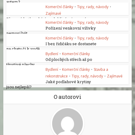
autem?
Komerční články
•
Tipy, rady, návody
•
Zajímavé
Plynové kotle nabízí spolehlivé a úsporné...
Komerční články
•
Tipy, rady, návody
Pořízení venkovní vířivky
nemusí být...
Komerční články
•
Tipy, rady, návody
I bez řidičáku se dostanete
na chatu či k vodě
Bydlení
•
Komerční články
Od plochých střech až po
třpytivé plechy
Bydlení
•
Komerční články
•
Stavba a
rekonstrukce
•
Tipy, rady, návody
•
Zajímavé
Jaké podlahové krytiny
jsou nejlepší?
O autorovi