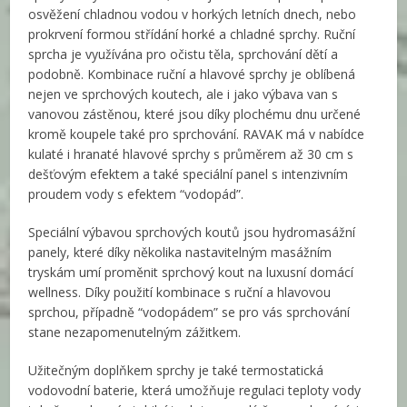
osvěžení chladnou vodou v horkých letních dnech, nebo
prokrvení formou střídání horké a chladné sprchy. Ruční
sprcha je využívána pro očistu těla, sprchování dětí a
podobně. Kombinace ruční a hlavové sprchy je oblíbená
nejen ve sprchových koutech, ale i jako výbava van s
vanovou zástěnou, které jsou díky plochému dnu určené
kromě koupele také pro sprchování. RAVAK má v nabídce
kulaté i hranaté hlavové sprchy s průměrem až 30 cm s
dešťovým efektem a také speciální panel s intenzivním
proudem vody s efektem “vodopád”.
Speciální výbavou sprchových koutů jsou hydromasážní
panely, které díky několika nastavitelným masážním
tryskám umí proměnit sprchový kout na luxusní domácí
wellness. Díky použití kombinace s ruční a hlavovou
sprchou, případně “vodopádem” se pro vás sprchování
stane nezapomenutelným zážitkem.
Užitečným doplňkem sprchy je také termostatická
vodovodní baterie, která umožňuje regulaci teploty vody