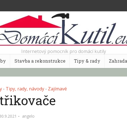
Internetový pomocník pro domácí kutily
bby
Stavba a rekonstrukce
Tipy & rady
Zahrad
y
Tipy, rady, návody
Zajímavé
•
•
třikovače
30.9.2021
angelo