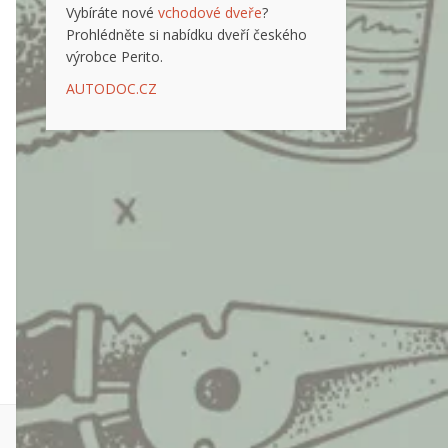
Vybíráte nové
vchodové dveře
?
Prohlédněte si nabídku dveří českého
výrobce Perito.
AUTODOC.CZ