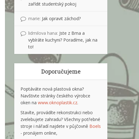
zařídit studentský pokoj
marie
:
Jak opravit záchod?
lidmilova hana
:
Jste z Brna a
vybíráte kuchyni? Poradíme, jak na
to!
Doporučujeme
Poptáváte nová plastová okna?
Navštivte stránky českého výrobce
oken na
www.oknoplastik.cz
.
Stavíte, provádíte rekonstrukci nebo
zvelebujete zahradu? Všechny potřebné
stroje i nářadí najdete v půjčovně
Boels
- pronájem online,