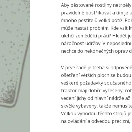
Aby pěstované rostliny netrpěly 
pravidelně postřikovat a tím je 
mnoho pěstitelů velká potíž. Pok
může nastat problém. Kde vzít kv
ulehčí zemědělci práci? Hledět j
náročnost údržby. V neposlední ř
nechce do nekonečných oprav d
V prvé řadě je třeba si odpovědě
ošetření větších ploch se budou
veškeré požadavky současného,
traktor mají dobře vyřešený, ro
vedení jíchy od hlavní nádrže až 
skvěle vybaveny, takže nemusíte
Velkou výhodou těchto strojů je 
na ovládání a odvedou precizní, 