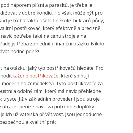
pod náporem plísní a parazitů, je třeba je
udržovat v dobré kondici. To však může být pro
ud je třeba takto ošetřit několik hektarů půdy,
alitní postřikovač, který efektivně a precizně
e navíc potřeba také na cenu stroje a na
adě je třeba zohlednit i finanční otázku. Nikdo
ávat hodně peněz.
t na otázku, jaký typ postřikovačů hledáte. Pro
 hodit
tažené postřikovače
, které splňují
 moderního zemědělství. Tyto postřikovače za
bustní a odolný rám, který má navíc přehledné
k trysce. Již v základním provedení jsou stroje
 utrácet peníze navíc za potřebné doplňky.
jejich uživatelská přívětivost. Jsou jednoduché
bezpečnou a kvalitní práci.