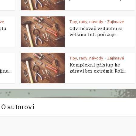
vé
Tipy, rady, návody
Zajímavé
•
olu
Odvlhčovač vzduchu si
většina lidí pořizuje...
Tipy, rady, návody
Zajímavé
•
Komplexní přístup ke
ina...
zdraví bez extrémů: Roli...
O autorovi