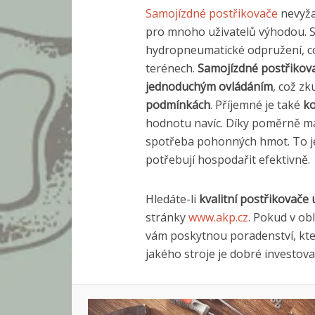
Samojízdné postřikovače
nevyža
pro mnoho uživatelů výhodou. St
hydropneumatické odpružení, co
terénech.
Samojízdné postřikov
jednoduchým ovládáním
, což z
podmínkách
. Příjemné je také
ko
hodnotu navíc. Díky poměrně mal
spotřeba pohonných hmot. To j
potřebují hospodařit efektivně.
Hledáte-li
kvalitní postřikovače
stránky
www.akp.cz
. Pokud v ob
vám poskytnou poradenství, kte
jakého stroje je dobré investova