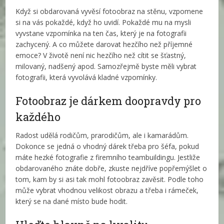
Když si obdarovaná vyvěsí fotoobraz na stěnu, vzpomene
si na vás pokaždé, když ho uvidí. Pokaždé mu na mysli
vyvstane vzpomínka na ten čas, který je na fotografii
zachycený. A co můžete darovat hezčího než příjemné
emoce? V životě není nic hezčího než cítit se šťastný,
milovaný, nadšený apod. Samozřejmě byste měli vybrat
fotografii, která vyvolává kladné vzpomínky.
Fotoobraz je dárkem doopravdy pro
každého
Radost udělá rodičům, prarodičům, ale i kamarádům.
Dokonce se jedná o vhodný dárek třeba pro šéfa, pokud
máte hezké fotografie z firemního teambuildingu. Jestliže
obdarovaného znáte dobře, zkuste nejdříve popřemýšlet o
tom, kam by si asi tak mohl fotoobraz zavěsit. Podle toho
může vybrat vhodnou velikost obrazu a třeba i rámeček,
který se na dané místo bude hodit.