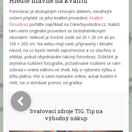
Hleďte hlavně na kvalitu
Fotoobraz je dostupným cenovým dárkem, neváhejte
ovšem připlatit za jeho kvalitní provedení.
Kvalitní
fotoobraz
pořídíte například na Dárečkyodsrdce.cz. Nabízí
tam velmi originální provedení se šestiúhelníkovým
obvodem. Velikost je možné zvolit od 20 × 20 cm až po
100 × 200 cm. Na webu mají navíc připravený i detailní
návod, na co byste neměli zapomenout a co všechno si
ohlídat, pokud objednáváte takový fotoobraz. Důležité je
zejména rozlišení fotografie, požadované rozlišení se vám
zobrazí v online editoru ve chvíli, kdy si vyberete výšku a
šířku plátna. Vše si sami nastavíte online, avšak budete-li
chtít, lze si domluvit pomoc od grafika.
Svařovací zdroje TIG. Tip na
výhodný nákup