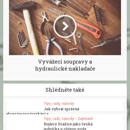
Vyvážecí soupravy a
hydraulické nakladače
Shlédněte také
Tipy, rady, návody
Jak vybrat správná
abraziva pro tryskání a...
Tipy, rady, návody
•
Zajímavé
Bojlery Dražice jako česká
jednička v ohřevu vody...