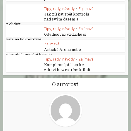
Tipy, rady, návody
•
Zajímavé
Jak získat zpět kontrolu
nad svým časem a
zklidnit...
Tipy, rady, návody
•
Zajímavé
Odvlhčovač vzduchu si
většina lidí pořizuje...
Zajímavé
Antická Arena nebo
vyprahlá měsíční krajina...
Tipy, rady, návody
•
Zajímavé
Komplexní přístup ke
zdraví bez extrémů: Roli...
O autorovi